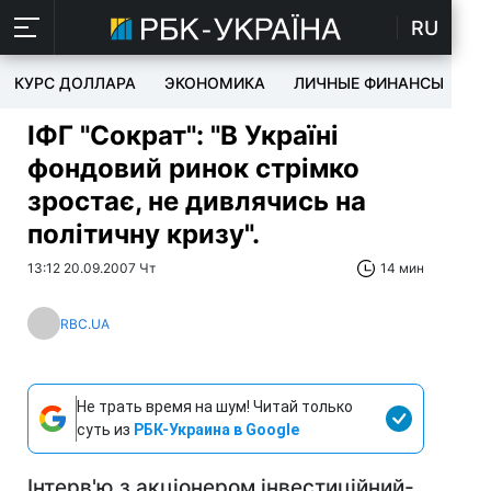
RU
КУРС ДОЛЛАРА
ЭКОНОМИКА
ЛИЧНЫЕ ФИНАНСЫ
T
ІФГ "Сократ": "В Україні
фондовий ринок стрімко
зростає, не дивлячись на
політичну кризу".
13:12 20.09.2007 Чт
14 мин
RBC.UA
Не трать время на шум! Читай только
суть из
РБК-Украина в Google
Інтерв'ю з акціонером інвестиційний-