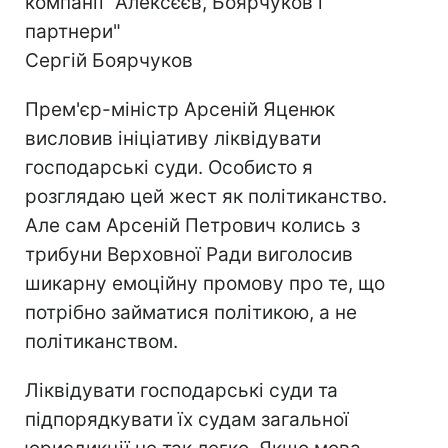
компанії "Алексєєв, Боярчуков і
партнери"
Сергій Боярчуков
Прем'єр-міністр Арсеній Яценюк
висловив ініціативу ліквідувати
господарські суди. Особисто я
розглядаю цей жест як політиканство.
Але сам Арсеній Петрович колись з
трибуни Верховної Ради виголосив
шикарну емоційну промову про те, що
потрібно займатися політикою, а не
політиканством.
Ліквідувати господарські суди та
підпорядкувати їх судам загальної