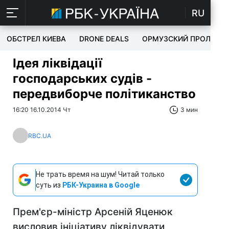
RU
ОБСТРЕЛ КИЕВА
DRONE DEALS
ОРМУЗСКИЙ ПРОЛИВ
Ідея ліквідації
господарських судів -
передвиборче політиканство
16:20 16.10.2014 Чт
3 мин
RBC.UA
Не трать время на шум! Читай только
суть из
РБК-Украина в Google
Прем'єр-міністр Арсеній Яценюк
висловив ініціативу ліквідувати