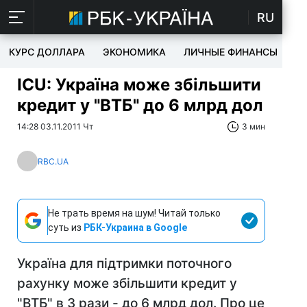
RU
КУРС ДОЛЛАРА
ЭКОНОМИКА
ЛИЧНЫЕ ФИНАНСЫ
T
ICU: Україна може збільшити
кредит у "ВТБ" до 6 млрд дол
14:28 03.11.2011 Чт
3 мин
RBC.UA
Не трать время на шум! Читай только
суть из
РБК-Украина в Google
Україна для підтримки поточного
рахунку може збільшити кредит у
"ВТБ" в 3 рази - до 6 млрд дол. Про це