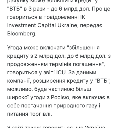
рахунку може збільшити кредит у
"ВТБ" в 3 рази - до 6 млрд дол. Про це
говориться в повідомленні ІК
Investment Capital Ukraine, передає
Bloomberg.
Угода може включати "збільшення
кредиту з 2 млрд дол. до 6 млрд дол. з
продовженням термінів погашення",
говориться у звіті ICU. За даними
компанії, розширення кредиту у "ВТБ",
можливо, буде частиною більш
широкої угоди з Росією, яке включає в
себе постачання природного газу і
питання торгівлі.
У звіті також говориться, що Україна