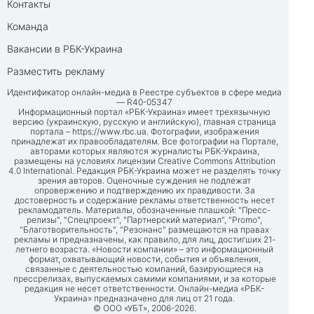
Контакты
Команда
Вакансии в РБК-Украина
Разместить рекламу
Идентификатор онлайн-медиа в Реестре субъектов в сфере медиа
— R40-05347
Информационный портал «РБК-Украина» имеет трехязычную
версию (украинскую, русскую и английскую), главная страница
портала –
https://www.rbc.ua
. Фотографии, изображения
принадлежат их правообладателям. Все фотографии на Портале,
авторами которых являются журналисты РБК-Украина,
размещены на условиях лицензии Creative Commons Attribution
4.0 International. Редакция РБК-Украина может не разделять точку
зрения авторов. Оценочные суждения не подлежат
опровержению и подтверждению их правдивости. За
достоверность и содержание рекламы ответственность несет
рекламодатель. Материалы, обозначенные плашкой: "Пресс-
релизы", "Спецпроект", "Партнерский материал", "Promo",
"Благотворительность", "Резонанс" размещаются на правах
рекламы и предназначены, как правило, для лиц, достигших 21-
летнего возраста. «Новости компании» – это информационный
формат, охватывающий новости, события и объявления,
связанные с деятельностью компаний, базирующиеся на
прессрелизах, выпускаемых самими компаниями, и за которые
редакция не несет ответственности. Онлайн-медиа «РБК-
Украина» предназначено для лиц от 21 года.
© ООО «УБТ», 2006-2026.