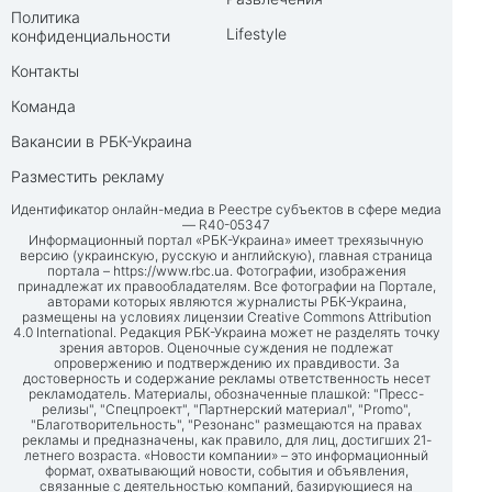
Политика
Lifestyle
конфиденциальности
Контакты
Команда
Вакансии в РБК-Украина
Разместить рекламу
Идентификатор онлайн-медиа в Реестре субъектов в сфере медиа
— R40-05347
Информационный портал «РБК-Украина» имеет трехязычную
версию (украинскую, русскую и английскую), главная страница
портала –
https://www.rbc.ua
. Фотографии, изображения
принадлежат их правообладателям. Все фотографии на Портале,
авторами которых являются журналисты РБК-Украина,
размещены на условиях лицензии Creative Commons Attribution
4.0 International. Редакция РБК-Украина может не разделять точку
зрения авторов. Оценочные суждения не подлежат
опровержению и подтверждению их правдивости. За
достоверность и содержание рекламы ответственность несет
рекламодатель. Материалы, обозначенные плашкой: "Пресс-
релизы", "Спецпроект", "Партнерский материал", "Promo",
"Благотворительность", "Резонанс" размещаются на правах
рекламы и предназначены, как правило, для лиц, достигших 21-
летнего возраста. «Новости компании» – это информационный
формат, охватывающий новости, события и объявления,
связанные с деятельностью компаний, базирующиеся на