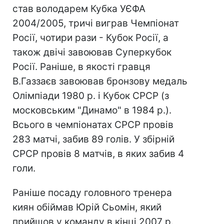
став володарем Кубка УЄФА
2004/2005, тричі виграв Чемпіонат
Росії, чотири рази - Кубок Росії, а
також двічі завоював Суперкубок
Росії. Раніше, в якості гравця
В.Газзаєв завоював бронзову медаль
Олімпіади 1980 р. і Кубок СРСР (з
московським "Динамо" в 1984 р.).
Всього в чемпіонатах СРСР провів
283 матчі, забив 89 голів. У збірній
СРСР провів 8 матчів, в яких забив 4
голи.
Раніше посаду головного тренера
киян обіймав Юрій Сьомін, який
прийшов у команду в кінці 2007 р.