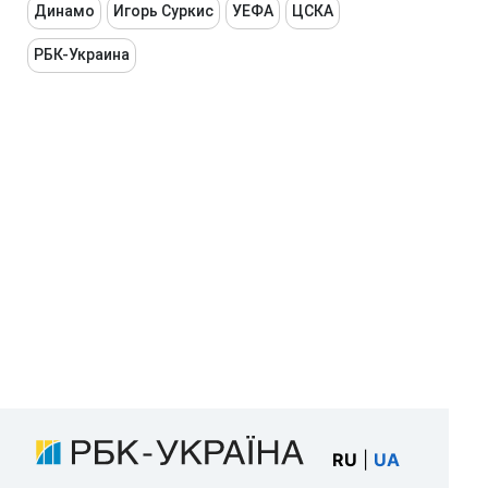
Динамо
Игорь Суркис
УЕФА
ЦСКА
РБК-Украина
RU
|
UA