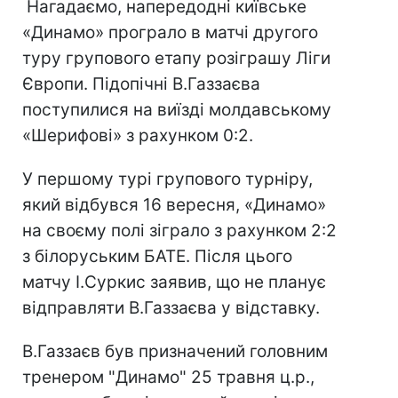
Нагадаємо, напередодні київське
«Динамо» програло в матчі другого
туру групового етапу розіграшу Ліги
Європи. Підопічні В.Газзаєва
поступилися на виїзді молдавському
«Шерифові» з рахунком 0:2.
У першому турі групового турніру,
який відбувся 16 вересня, «Динамо»
на своєму полі зіграло з рахунком 2:2
з білоруським БАТЕ. Після цього
матчу І.Суркис заявив, що не планує
відправляти В.Газзаєва у відставку.
В.Газзаєв був призначений головним
тренером "Динамо" 25 травня ц.р.,