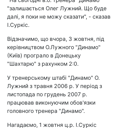
"На сьогодні в.о. тренера" Динамо
"залишається Олег Лужний. Що буде
далі, я поки не можу сказати", - сказав
І.Суркіс.
Відзначимо, що вчора, 3 жовтня, під
керівництвом О.Лужного "Динамо"
(Київ) програло в Донецьку
"Шахтарю" з рахунком 2:0.
У тренерському штабі "Динамо" О.
Лужний з травня 2006 р. У період з
листопада по грудень 2007 р.
працював виконуючим обов'язки
головного тренера "Динамо".
Нагадаємо, 1 жовтня ц.р. І.Суркіс