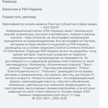
Команда
Вакансии в РБК-Украина
Разместить рекламу
Идентификатор онлайн-медиа в Реестре субъектов в сфере медиа
— R40-05347
Информационный портал «РБК-Украина» имеет трехязычную
версию (украинскую, русскую и английскую), главная страница
портала –
https://www.rbc.ua
. Фотографии, изображения
принадлежат их правообладателям. Все фотографии на Портале,
авторами которых являются журналисты РБК-Украина,
размещены на условиях лицензии Creative Commons Attribution
4.0 International. Редакция РБК-Украина может не разделять точку
зрения авторов. Оценочные суждения не подлежат
опровержению и подтверждению их правдивости. За
достоверность и содержание рекламы ответственность несет
рекламодатель. Материалы, обозначенные плашкой: "Пресс-
релизы", "Спецпроект", "Партнерский материал", "Promo",
"Благотворительность", "Резонанс" размещаются на правах
рекламы и предназначены, как правило, для лиц, достигших 21-
летнего возраста. «Новости компании» – это информационный
формат, охватывающий новости, события и объявления,
связанные с деятельностью компаний, базирующиеся на
прессрелизах, выпускаемых самими компаниями, и за которые
редакция не несет ответственности. Онлайн-медиа «РБК-
Украина» предназначено для лиц от 21 года.
© ООО «УБТ», 2006-2026.