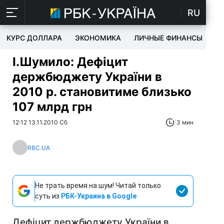
RU
КУРС ДОЛЛАРА
ЭКОНОМИКА
ЛИЧНЫЕ ФИНАНСЫ
T
І.Шумило: Дефіцит
держбюджету України в
2010 р. становитиме близько
107 млрд грн
12:12 13.11.2010 Сб
3 мин
RBC.UA
Не трать время на шум! Читай только
суть из
РБК-Украина в Google
Дефіцит держбюджету України в