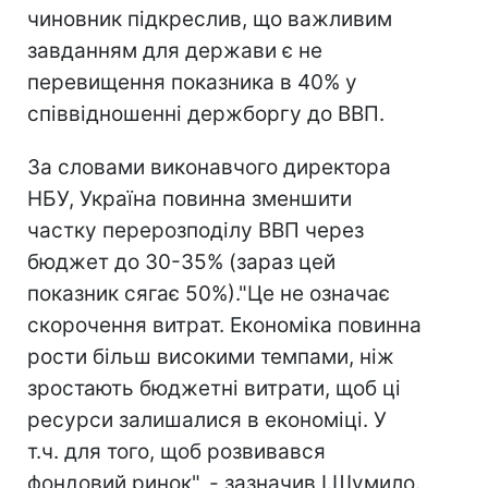
чиновник підкреслив, що важливим
завданням для держави є не
перевищення показника в 40% у
співвідношенні держборгу до ВВП.
За словами виконавчого директора
НБУ, Україна повинна зменшити
частку перерозподілу ВВП через
бюджет до 30-35% (зараз цей
показник сягає 50%)."Це не означає
скорочення витрат. Економіка повинна
рости більш високими темпами, ніж
зростають бюджетні витрати, щоб ці
ресурси залишалися в економіці. У
т.ч. для того, щоб розвивався
фондовий ринок", - зазначив І.Шумило.