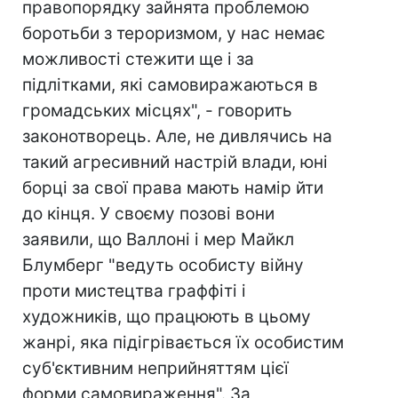
правопорядку зайнята проблемою
боротьби з тероризмом, у нас немає
можливості стежити ще і за
підлітками, які самовиражаються в
громадських місцях", - говорить
законотворець. Але, не дивлячись на
такий агресивний настрій влади, юні
борці за свої права мають намір йти
до кінця. У своєму позові вони
заявили, що Валлоні і мер Майкл
Блумберг "ведуть особисту війну
проти мистецтва граффіті і
художників, що працюють в цьому
жанрі, яка підігрівається їх особистим
суб'єктивним неприйняттям цієї
форми самовираження". За