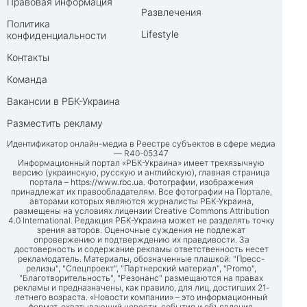
Правовая информация
Развлечения
Политика
Lifestyle
конфиденциальности
Контакты
Команда
Вакансии в РБК-Украина
Разместить рекламу
Идентификатор онлайн-медиа в Реестре субъектов в сфере медиа
— R40-05347
Информационный портал «РБК-Украина» имеет трехязычную
версию (украинскую, русскую и английскую), главная страница
портала –
https://www.rbc.ua
. Фотографии, изображения
принадлежат их правообладателям. Все фотографии на Портале,
авторами которых являются журналисты РБК-Украина,
размещены на условиях лицензии Creative Commons Attribution
4.0 International. Редакция РБК-Украина может не разделять точку
зрения авторов. Оценочные суждения не подлежат
опровержению и подтверждению их правдивости. За
достоверность и содержание рекламы ответственность несет
рекламодатель. Материалы, обозначенные плашкой: "Пресс-
релизы", "Спецпроект", "Партнерский материал", "Promo",
"Благотворительность", "Резонанс" размещаются на правах
рекламы и предназначены, как правило, для лиц, достигших 21-
летнего возраста. «Новости компании» – это информационный
формат, охватывающий новости, события и объявления,