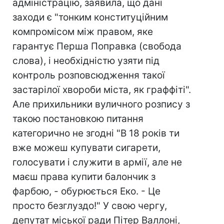
адміністрацію, заявила, що дані
заходи є "тонким конституційним
компромісом між правом, яке
гарантує Перша Поправка (свобода
слова), і необхідністю узяти під
контроль розповсюдження такої
застарілої хвороби міста, як граффіті".
Але прихильники вуличного розпису з
такою постановкою питання
категорично не згодні "В 18 років ти
вже можеш купувати сигарети,
голосувати і служити в армії, але не
маєш права купити балончик з
фарбою, - обурюється Еко. - Це
просто безглуздо!" У свою чергу,
депутат міської ради Пітер Валлоні,