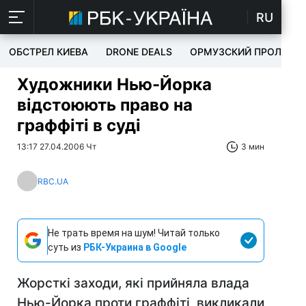
RU
ОБСТРЕЛ КИЕВА
DRONE DEALS
ОРМУЗСКИЙ ПРОЛИВ
Художники Нью-Йорка
відстоюють право на
граффіті в суді
13:17 27.04.2006 Чт
3 мин
RBC.UA
Не трать время на шум! Читай только
суть из
РБК-Украина в Google
Жорсткі заходи, які прийняла влада
Нью-Йорка проти граффіті, викликали