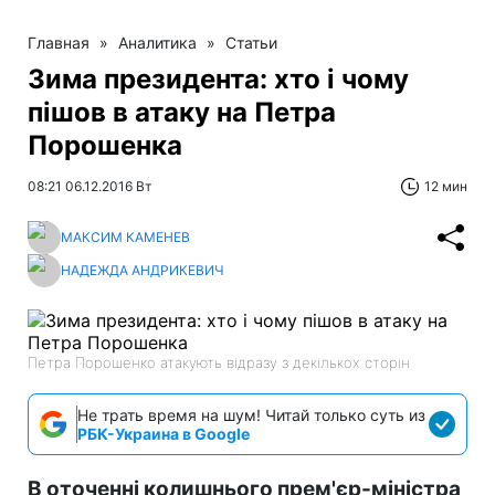
Главная
»
Аналитика
»
Статьи
Зима президента: хто і чому
пішов в атаку на Петра
Порошенка
08:21 06.12.2016 Вт
12 мин
МАКСИМ КАМЕНЕВ
НАДЕЖДА АНДРИКЕВИЧ
Петра Порошенко атакують відразу з декількох сторін
Не трать время на шум! Читай только суть из
РБК-Украина в Google
В оточенні колишнього прем'єр-міністра