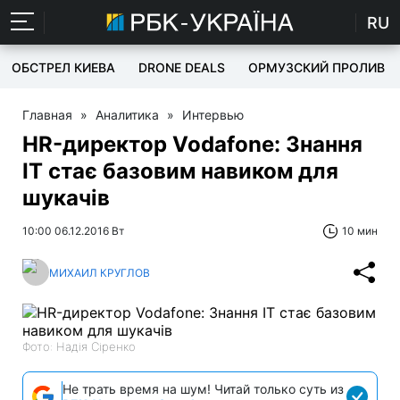
RU
ОБСТРЕЛ КИЕВА
DRONE DEALS
ОРМУЗСКИЙ ПРОЛИВ
Главная
»
Аналитика
»
Интервью
HR-директор Vodafone: Знання
ІТ стає базовим навиком для
шукачів
10:00 06.12.2016 Вт
10 мин
МИХАИЛ КРУГЛОВ
Фото: Надія Сіренко
Не трать время на шум! Читай только суть из