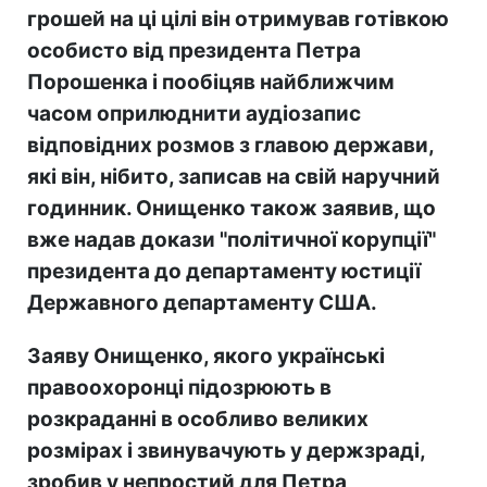
грошей на ці цілі він отримував готівкою
особисто від президента Петра
Порошенка і пообіцяв найближчим
часом оприлюднити аудіозапис
відповідних розмов з главою держави,
які він, нібито, записав на свій наручний
годинник. Онищенко також заявив, що
вже надав докази "політичної корупції"
президента до департаменту юстиції
Державного департаменту США.
Заяву Онищенко, якого українські
правоохоронці підозрюють в
розкраданні в особливо великих
розмірах і звинувачують у держзраді,
зробив у непростий для Петра