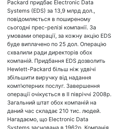
Packard придбає Electronic Data
Systems (EDS) за 13,9 млрд дол.,
повідомляється в поширеному
сьогодні прес-релізі компанії. За
умовами операції, за кожну акцію EDS
буде виплачено по 25 дол. Операцію
схвалили ради директорів обох
компаній. Придбання EDS дозволить
Hewlett-Packard більш ніж удвічі
збільшити виручку від надання
комп'ютерних послуг. Завершення
операції очікується в II півріччі 2008р.
Загальний штат обох компаній на
даний час складає 210 тис. людей.
Нагадаємо, що Electronic Data
Systems заснована в 1962р. Компанія