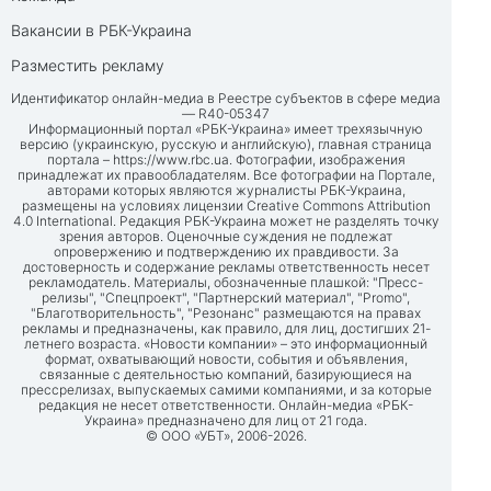
Вакансии в РБК-Украина
Разместить рекламу
Идентификатор онлайн-медиа в Реестре субъектов в сфере медиа
— R40-05347
Информационный портал «РБК-Украина» имеет трехязычную
версию (украинскую, русскую и английскую), главная страница
портала –
https://www.rbc.ua
. Фотографии, изображения
принадлежат их правообладателям. Все фотографии на Портале,
авторами которых являются журналисты РБК-Украина,
размещены на условиях лицензии Creative Commons Attribution
4.0 International. Редакция РБК-Украина может не разделять точку
зрения авторов. Оценочные суждения не подлежат
опровержению и подтверждению их правдивости. За
достоверность и содержание рекламы ответственность несет
рекламодатель. Материалы, обозначенные плашкой: "Пресс-
релизы", "Спецпроект", "Партнерский материал", "Promo",
"Благотворительность", "Резонанс" размещаются на правах
рекламы и предназначены, как правило, для лиц, достигших 21-
летнего возраста. «Новости компании» – это информационный
формат, охватывающий новости, события и объявления,
связанные с деятельностью компаний, базирующиеся на
прессрелизах, выпускаемых самими компаниями, и за которые
редакция не несет ответственности. Онлайн-медиа «РБК-
Украина» предназначено для лиц от 21 года.
© ООО «УБТ», 2006-2026.