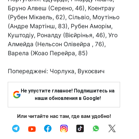
Бруно Алвеш (Серено, 46), Коентрау
(Рубен Мікаель, 62), Сільвіо, Моутіньо
(Андре Мартінш, 83), Рубен Аморім,
Куштодіу, Роналду (Вієйрінья, 46), Уго
Алмейда (Нельсон Олівейра , 76),
Варела (Жоао Перейра, 85)
Попереджені: Чорлука, Вукоєвич
Не упустите главное! Подпишитесь на
наши обновления в Google!
Или читайте нас там, где вам удобно!