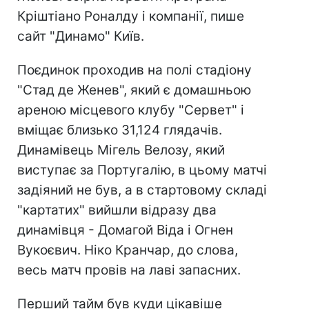
Кріштіано Роналду і компанії, пише
сайт "Динамо" Київ.
Поєдинок проходив на полі стадіону
"Стад де Женев", який є домашньою
ареною місцевого клубу "Сервет" і
вміщає близько 31,124 глядачів.
Динамівець Мігель Велозу, який
виступає за Португалію, в цьому матчі
задіяний не був, а в стартовому складі
"картатих" вийшли відразу два
динамівця - Домагой Віда і Огнен
Вукоєвич. Ніко Кранчар, до слова,
весь матч провів на лаві запасних.
Перший тайм був куди цікавіше