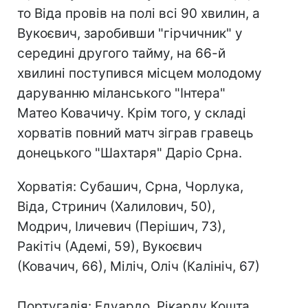
то Віда провів на полі всі 90 хвилин, а
Вукоєвич, заробивши "гірчичник" у
середині другого тайму, на 66-й
хвилині поступився місцем молодому
даруванню міланського "Інтера"
Матео Ковачичу. Крім того, у складі
хорватів повний матч зіграв гравець
донецького "Шахтаря" Даріо Срна.
Хорватія: Субашич, Срна, Чорлука,
Віда, Стринич (Халилович, 50),
Модрич, Іличевич (Перішич, 73),
Ракітіч (Адемі, 59), Вукоєвич
(Ковачич, 66), Міліч, Оліч (Калініч, 67)
Португалія: Едуардо, Рікарду Кошта,