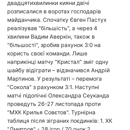
двадцятихвилинки кияни двічі
розписалися в воротах господарів
майданчика. Спочатку Євген Пастух
реалізував "більшість", а через 4
хвилини Вадим Аверкін, також в
"більшості", зробив рахунок 3:0 на
користь своєї команди. Лише
наприкінці матчу "Кристал" зміг одну
шайбу відіграти – відзначився Андрій
Мартинов. У результаті – перемога
"Сокола" з рахунком 3:1. Наступні
матчі підопічні Олександра Сеуканда
проведуть 26-27 листопада проти
"МХК Крилья Совєтов". Турнірна
таблиця після зіграних поєдинків: 1. ХК
"Дмитров" - 28 ігор / 70 очок 2.