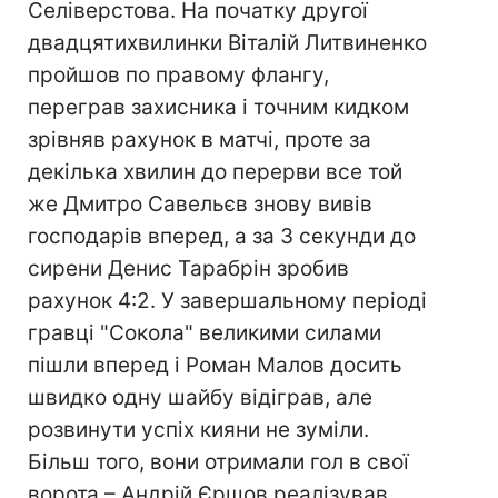
Селіверстова. На початку другої
двадцятихвилинки Віталій Литвиненко
пройшов по правому флангу,
переграв захисника і точним кидком
зрівняв рахунок в матчі, проте за
декілька хвилин до перерви все той
же Дмитро Савельєв знову вивів
господарів вперед, а за 3 секунди до
сирени Денис Тарабрін зробив
рахунок 4:2. У завершальному періоді
гравці "Сокола" великими силами
пішли вперед і Роман Малов досить
швидко одну шайбу відіграв, але
розвинути успіх кияни не зуміли.
Більш того, вони отримали гол в свої
ворота – Андрій Єршов реалізував