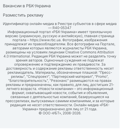
Вакансии в РБК-Украина
Разместить рекламу
Идентификатор онлайн-медиа в Реестре субъектов в сфере медиа
— R40-05347
Информационный портал «РБК-Украина» имеет трехязычную
версию (украинскую, русскую и английскую), главная страница
портала –
https://www.rbc.ua
. Фотографии, изображения
принадлежат их правообладателям. Все фотографии на Портале,
авторами которых являются журналисты РБК-Украина,
размещены на условиях лицензии Creative Commons Attribution
4.0 International. Редакция РБК-Украина может не разделять точку
зрения авторов. Оценочные суждения не подлежат
опровержению и подтверждению их правдивости. За
достоверность и содержание рекламы ответственность несет
рекламодатель. Материалы, обозначенные плашкой: "Пресс-
релизы", "Спецпроект", "Партнерский материал", "Promo",
"Благотворительность", "Резонанс" размещаются на правах
рекламы и предназначены, как правило, для лиц, достигших 21-
летнего возраста. «Новости компании» – это информационный
формат, охватывающий новости, события и объявления,
связанные с деятельностью компаний, базирующиеся на
прессрелизах, выпускаемых самими компаниями, и за которые
редакция не несет ответственности. Онлайн-медиа «РБК-
Украина» предназначено для лиц от 21 года.
© ООО «УБТ», 2006-2026.