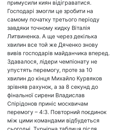
примусили киян відіграватися.
Господарі змогли це зробити на
самому початку третього періоду
завдяки точному кидку Віталія
Литвиненка. А ще через декілька
хвилин все той же Дяченко знову
вивів господарів майданчика вперед.
Здавалося, лідери чемпіонату не
упустять перемогу, проте за 10
хвилин до кінця Михайло Курвяков
зрівняв рахунок, а за 8 секунд до
фінальної сирени Владислав
Спірідонов приніс москвичам
перемогу – 4:3. Повторний поєдинок
між цими командами відбудеться
сьогодні. Турнірна таблиця після