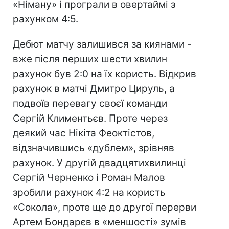
«Німану» і програли в овертаймі з
рахунком 4:5.
Дебют матчу залишився за киянами -
вже після перших шести хвилин
рахунок був 2:0 на їх користь. Відкрив
рахунок в матчі Дмитро Цируль, а
подвоїв перевагу своєї команди
Сергій Климентьєв. Проте через
деякий час Нікіта Феоктістов,
відзначившись «дублем», зрівняв
рахунок. У другій двадцятихвилинці
Сергій Черненко і Роман Малов
зробили рахунок 4:2 на користь
«Сокола», проте ще до другої перерви
Артем Бондарєв в «меншості» зумів