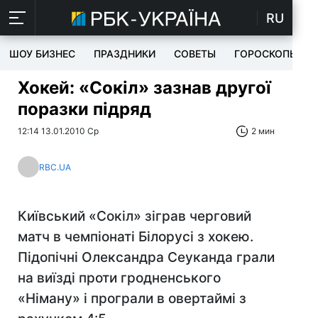
RU
ШОУ БИЗНЕС
ПРАЗДНИКИ
СОВЕТЫ
ГОРОСКОПЫ
Хокей: «Сокіл» зазнав другої
поразки підряд
12:14 13.01.2010 Ср
2 мин
RBC.UA
Київський «Сокіл» зіграв черговий
матч в чемпіонаті Білорусі з хокею.
Підопічні Олександра Сеуканда грали
на виїзді проти гродненського
«Німану» і програли в овертаймі з