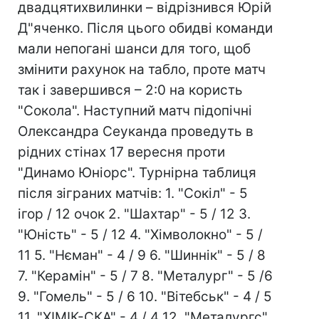
двадцятихвилинки – відрізнився Юрій
Д"яченко. Після цього обидві команди
мали непогані шанси для того, щоб
змінити рахунок на табло, проте матч
так і завершився – 2:0 на користь
"Сокола". Наступний матч підопічні
Олександра Сеуканда проведуть в
рідних стінах 17 вересня проти
"Динамо Юніорс". Турнірна таблиця
після зіграних матчів: 1. "Сокіл" - 5
ігор / 12 очок 2. "Шахтар" - 5 / 12 3.
"Юність" - 5 / 12 4. "Хімволокно" - 5 /
11 5. "Нєман" - 4 / 9 6. "Шиннік" - 5 / 8
7. "Керамін" - 5 / 7 8. "Металург" - 5 /6
9. "Гомель" - 5 / 6 10. "Вітебськ" - 4 / 5
11. "ХІМІК-СКА" - 4 / 4 12. "Металургс"