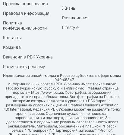
Правила пользования
Жизнь
Правовая информация
Развлечения
Политика
Lifestyle
конфиденциальности
Контакты
Команда
Вакансии в РБК-Украина
Разместить рекламу
Идентификатор онлайн-медиа в Реестре субъектов в сфере медиа
— R40-05347
Информационный портал «РБК-Украина» имеет трехязычную
версию (украинскую, русскую и английскую), главная страница
портала –
https://www.rbc.ua
. Фотографии, изображения
принадлежат их правообладателям. Все фотографии на Портале,
авторами которых являются журналисты РБК-Украина,
размещены на условиях лицензии Creative Commons Attribution
4.0 International. Редакция РБК-Украина может не разделять точку
зрения авторов. Оценочные суждения не подлежат
опровержению и подтверждению их правдивости. За
достоверность и содержание рекламы ответственность несет
рекламодатель. Материалы, обозначенные плашкой: "Пресс-
релизы", "Спецпроект", "Партнерский материал", "Promo",
"Благотворительность", "Резонанс" размещаются на правах