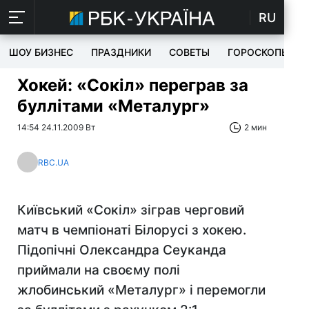
RU
ШОУ БИЗНЕС
ПРАЗДНИКИ
СОВЕТЫ
ГОРОСКОПЫ
Хокей: «Сокіл» переграв за
буллітами «Металург»
14:54 24.11.2009 Вт
2 мин
RBC.UA
Київський «Сокіл» зіграв черговий
матч в чемпіонаті Білорусі з хокею.
Підопічні Олександра Сеуканда
приймали на своєму полі
жлобинський «Металург» і перемогли