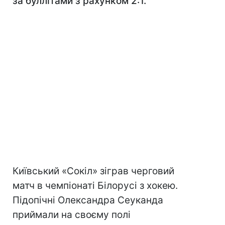
за буллітами з рахунком 2:1.
Київський «Сокіл» зіграв черговий
матч в чемпіонаті Білорусі з хокею.
Підопічні Олександра Сеуканда
приймали на своєму полі