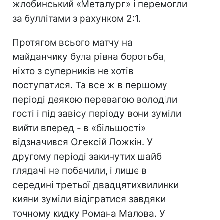
жлобинський «Металург» і перемогли
за буллітами з рахунком 2:1.
Протягом всього матчу на
майданчику була рівна боротьба,
ніхто з суперників не хотів
поступатися. Та все ж в першому
періоді деякою перевагою володіли
гості і під завісу періоду вони зуміли
вийти вперед - в «більшості»
відзначився Олексій Ложкін. У
другому періоді закинутих шайб
глядачі не побачили, і лише в
середині третьої двадцятихвилинки
кияни зуміли відігратися завдяки
точному кидку Романа Малова. У