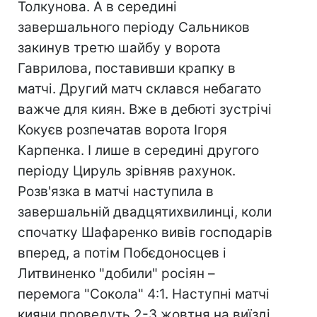
Толкунова. А в середині
завершального періоду Сальников
закинув третю шайбу у ворота
Гаврилова, поставивши крапку в
матчі. Другий матч склався небагато
важче для киян. Вже в дебюті зустрічі
Кокуєв розпечатав ворота Ігоря
Карпенка. І лише в середині другого
періоду Цируль зрівняв рахунок.
Розв'язка в матчі наступила в
завершальній двадцятихвилинці, коли
спочатку Шафаренко вивів господарів
вперед, а потім Побєдоносцев і
Литвиненко "добили" росіян –
перемога "Сокола" 4:1. Наступні матчі
кияни проведуть 2-3 жовтня на виїзді