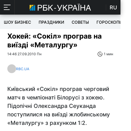
RU
ШОУ БИЗНЕС
ПРАЗДНИКИ
СОВЕТЫ
ГОРОСКОПЫ
Хокей: «Сокіл» програв на
виїзді «Металургу»
14:46 27.09.2010 Пн
1 мин
RBC.UA
Київський «Сокіл» програв черговий
матч в чемпіонаті Білорусі з хокею.
Підопічні Олександра Сеуканда
поступилися на виїзді жлобинському
«Металургу» з рахунком 1:2.