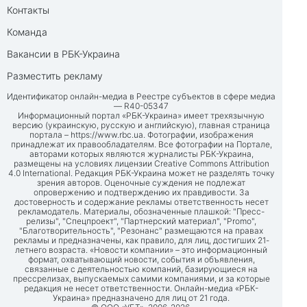
Контакты
Команда
Вакансии в РБК-Украина
Разместить рекламу
Идентификатор онлайн-медиа в Реестре субъектов в сфере медиа
— R40-05347
Информационный портал «РБК-Украина» имеет трехязычную
версию (украинскую, русскую и английскую), главная страница
портала –
https://www.rbc.ua
. Фотографии, изображения
принадлежат их правообладателям. Все фотографии на Портале,
авторами которых являются журналисты РБК-Украина,
размещены на условиях лицензии Creative Commons Attribution
4.0 International. Редакция РБК-Украина может не разделять точку
зрения авторов. Оценочные суждения не подлежат
опровержению и подтверждению их правдивости. За
достоверность и содержание рекламы ответственность несет
рекламодатель. Материалы, обозначенные плашкой: "Пресс-
релизы", "Спецпроект", "Партнерский материал", "Promo",
"Благотворительность", "Резонанс" размещаются на правах
рекламы и предназначены, как правило, для лиц, достигших 21-
летнего возраста. «Новости компании» – это информационный
формат, охватывающий новости, события и объявления,
связанные с деятельностью компаний, базирующиеся на
прессрелизах, выпускаемых самими компаниями, и за которые
редакция не несет ответственности. Онлайн-медиа «РБК-
Украина» предназначено для лиц от 21 года.