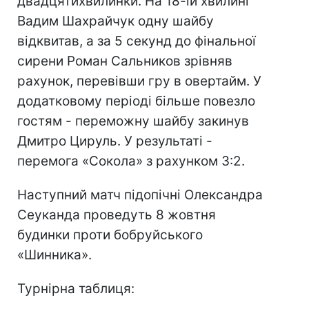
двадцятихвилинки. На 18-ій хвилині
Вадим Шахрайчук одну шайбу
відквитав, а за 5 секунд до фінальної
сирени Роман Сальников зрівняв
рахунок, перевівши гру в овертайм. У
додатковому періоді більше повезло
гостям - переможну шайбу закинув
Дмитро Цируль. У результаті -
перемога «Сокола» з рахунком 3:2.
Наступний матч підопічні Олександра
Сеуканда проведуть 8 жовтня
будинки проти бобруйського
«Шинника».
Турнірна таблиця: