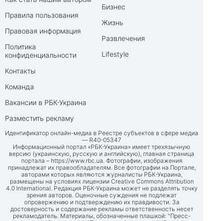
Бизнес
Правила пользования
Жизнь
Правовая информация
Развлечения
Политика
Lifestyle
конфиденциальности
Контакты
Команда
Вакансии в РБК-Украина
Разместить рекламу
Идентификатор онлайн-медиа в Реестре субъектов в сфере медиа
— R40-05347
Информационный портал «РБК-Украина» имеет трехязычную
версию (украинскую, русскую и английскую), главная страница
портала –
https://www.rbc.ua
. Фотографии, изображения
принадлежат их правообладателям. Все фотографии на Портале,
авторами которых являются журналисты РБК-Украина,
размещены на условиях лицензии Creative Commons Attribution
4.0 International. Редакция РБК-Украина может не разделять точку
зрения авторов. Оценочные суждения не подлежат
опровержению и подтверждению их правдивости. За
достоверность и содержание рекламы ответственность несет
рекламодатель. Материалы, обозначенные плашкой: "Пресс-