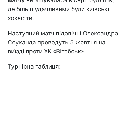
матчу вирішувалася в серії буллітів,
де більш удачливими були київські
хокеїсти.
Наступний матч підопічні Олександра
Сеуканда проведуть 5 жовтня на
виїзді проти ХК «Вітебськ».
Турнірна таблиця: