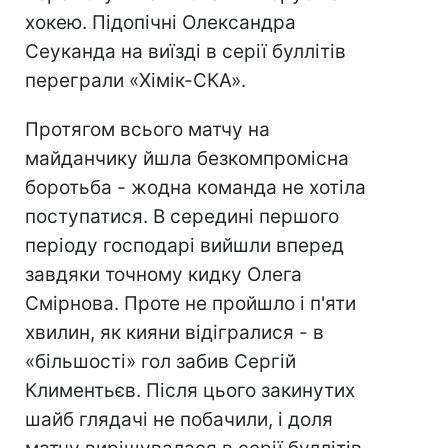
хокею. Підопічні Олександра
Сеуканда на виїзді в серії буллітів
переграли «Хімік-СКА».
Протягом всього матчу на
майданчику йшла безкомпромісна
боротьба - жодна команда не хотіла
поступатися. В середині першого
періоду господарі вийшли вперед
завдяки точному кидку Олега
Смірнова. Проте не пройшло і п'яти
хвилин, як кияни відігралися - в
«більшості» гол забив Сергій
Климентьєв. Після цього закинутих
шайб глядачі не побачили, і доля