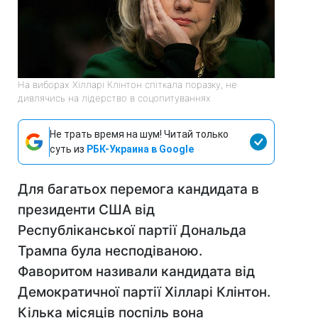
На виборах Хілларі Клінтон спіткала поразку, не
дивлячись на лідерство в соцопитуваннях
Не трать время на шум! Читай только
суть из
РБК-Украина в Google
Для багатьох перемога кандидата в
президенти США від
Республіканської партії Дональда
Трампа була несподіваною.
Фаворитом називали кандидата від
Демократичної партії Хілларі Клінтон.
Кілька місяців поспіль вона