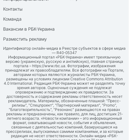
Контакты
Команда
Вакансии в РБК-Украина
Разместить рекламу
Идентификатор онлайн-медиа в Реестре субъектов в сфере медиа
— R40-05347
Информационный портал «РБК-Украина» имеет трехязычную
версию (украинскую, русскую и английскую), главная страница
портала –
https://www.rbc.ua
. Фотографии, изображения
принадлежат их правообладателям. Все фотографии на Портале,
авторами которых являются журналисты РБК-Украина,
размещены на условиях лицензии Creative Commons Attribution
4.0 International. Редакция РБК-Украина может не разделять точку
зрения авторов. Оценочные суждения не подлежат
опровержению и подтверждению их правдивости. За
достоверность и содержание рекламы ответственность несет
рекламодатель. Материалы, обозначенные плашкой: "Пресс-
релизы", "Спецпроект", "Партнерский материал", "Promo",
"Благотворительность", "Резонанс" размещаются на правах
рекламы и предназначены, как правило, для лиц, достигших 21-
летнего возраста. «Новости компании» – это информационный
формат, охватывающий новости, события и объявления,
связанные с деятельностью компаний, базирующиеся на
прессрелизах, выпускаемых самими компаниями, и за которые
редакция не несет ответственности. Онлайн-медиа «РБК-