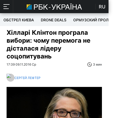
RU
ОБСТРЕЛ КИЕВА
DRONE DEALS
ОРМУЗСКИЙ ПРОЛИВ
Хілларі Клінтон програла
вибори: чому перемога не
дісталася лідеру
соцопитувань
17:39 09.11.2016 Ср
3 мин
СЕРГЕЙ ЛЕФТЕР