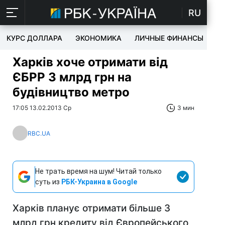
RU
КУРС ДОЛЛАРА
ЭКОНОМИКА
ЛИЧНЫЕ ФИНАНСЫ
T
Харків хоче отримати від
ЄБРР 3 млрд грн на
будівництво метро
17:05 13.02.2013 Ср
3 мин
RBC.UA
Не трать время на шум! Читай только
суть из
РБК-Украина в Google
Харків планує отримати більше 3
млрд грн кредиту від Європейського