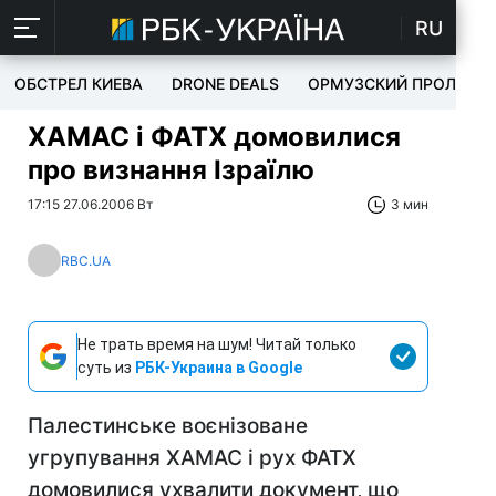
RU
ОБСТРЕЛ КИЕВА
DRONE DEALS
ОРМУЗСКИЙ ПРОЛИВ
ХАМАС і ФАТХ домовилися
про визнання Ізраїлю
17:15 27.06.2006 Вт
3 мин
RBC.UA
Не трать время на шум! Читай только
суть из
РБК-Украина в Google
Палестинське воєнізоване
угрупування ХАМАС і рух ФАТХ
домовилися ухвалити документ, що