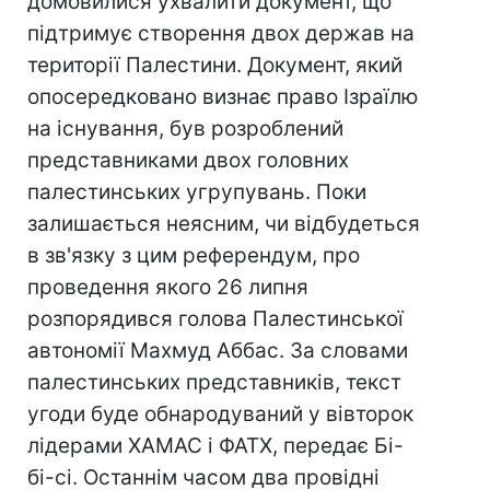
домовилися ухвалити документ, що
підтримує створення двох держав на
території Палестини. Документ, який
опосередковано визнає право Ізраїлю
на існування, був розроблений
представниками двох головних
палестинських угрупувань. Поки
залишається неясним, чи відбудеться
в зв'язку з цим референдум, про
проведення якого 26 липня
розпорядився голова Палестинської
автономії Махмуд Аббас. За словами
палестинських представників, текст
угоди буде обнародуваний у вівторок
лідерами ХАМАС і ФАТХ, передає Бі-
бі-сі. Останнім часом два провідні