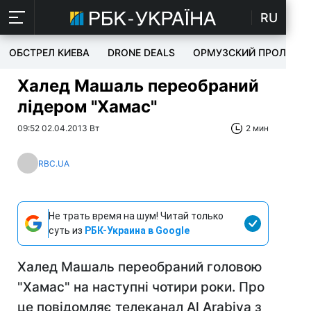
RU
ОБСТРЕЛ КИЕВА
DRONE DEALS
ОРМУЗСКИЙ ПРОЛИВ
Халед Машаль переобраний
лідером "Хамас"
09:52 02.04.2013 Вт
2 мин
RBC.UA
Не трать время на шум! Читай только
суть из
РБК-Украина в Google
Халед Машаль переобраний головою
"Хамас" на наступні чотири роки. Про
це повідомляє телеканал Al Arabiya з