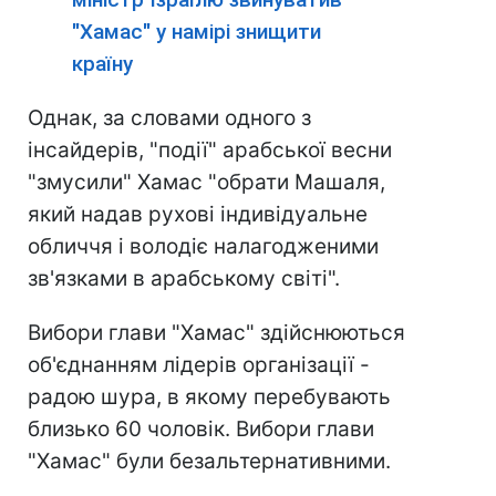
"Хамас" у намірі знищити
країну
Однак, за словами одного з
інсайдерів, "події" арабської весни
"змусили" Хамас "обрати Машаля,
який надав рухові індивідуальне
обличчя і володіє налагодженими
зв'язками в арабському світі".
Вибори глави "Хамас" здійснюються
об'єднанням лідерів організації -
радою шура, в якому перебувають
близько 60 чоловік. Вибори глави
"Хамас" були безальтернативними.