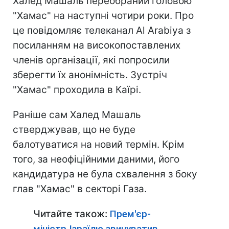
Халед Машаль переобраний головою
"Хамас" на наступні чотири роки. Про
це повідомляє телеканал Al Arabiya з
посиланням на високопоставлених
членів організації, які попросили
зберегти їх анонімність. Зустріч
"Хамас" проходила в Каїрі.
Раніше сам Халед Машаль
стверджував, що не буде
балотуватися на новий термін. Крім
того, за неофіційними даними, його
кандидатура не була схвалення з боку
глав "Хамас" в секторі Газа.
Читайте також:
Прем'єр-
міністр Ізраїлю звинуватив