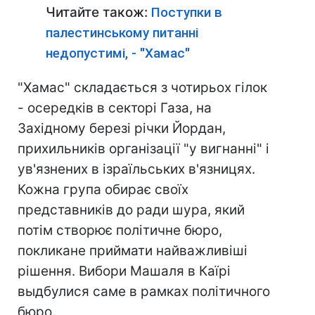
Читайте також:
Поступки в
палестинському питанні
недопустимі, - "Хамас"
"Хамас" складається з чотирьох гілок
- осередків в секторі Газа, на
Західному березі річки Йордан,
прихильників організації "у вигнанні" і
ув'язнених в ізраїльських в'язницях.
Кожна група обирає своїх
представників до ради шура, який
потім створює політичне бюро,
покликане приймати найважливіші
рішення. Вибори Машаля в Каїрі
выдбулися саме в рамках політичного
бюро.