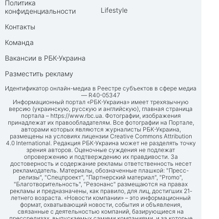
Политика
Lifestyle
конфиденциальности
Контакты
Команда
Вакансии в РБК-Украина
Разместить рекламу
Идентификатор онлайн-медиа в Реестре субъектов в сфере медиа
— R40-05347
Информационный портал «РБК-Украина» имеет трехязычную
версию (украинскую, русскую и английскую), главная страница
портала –
https://www.rbc.ua
. Фотографии, изображения
принадлежат их правообладателям. Все фотографии на Портале,
авторами которых являются журналисты РБК-Украина,
размещены на условиях лицензии Creative Commons Attribution
4.0 International. Редакция РБК-Украина может не разделять точку
зрения авторов. Оценочные суждения не подлежат
опровержению и подтверждению их правдивости. За
достоверность и содержание рекламы ответственность несет
рекламодатель. Материалы, обозначенные плашкой: "Пресс-
релизы", "Спецпроект", "Партнерский материал", "Promo",
"Благотворительность", "Резонанс" размещаются на правах
рекламы и предназначены, как правило, для лиц, достигших 21-
летнего возраста. «Новости компании» – это информационный
формат, охватывающий новости, события и объявления,
связанные с деятельностью компаний, базирующиеся на
прессрелизах, выпускаемых самими компаниями, и за которые