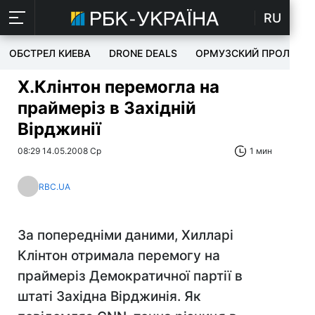
RU
ОБСТРЕЛ КИЕВА
DRONE DEALS
ОРМУЗСКИЙ ПРОЛИВ
Х.Клінтон перемогла на
праймеріз в Західній
Вірджинії
08:29 14.05.2008 Ср
1 мин
RBC.UA
За попередніми даними, Хилларі
Клінтон отримала перемогу на
праймеріз Демократичної партії в
штаті Західна Вірджинія. Як