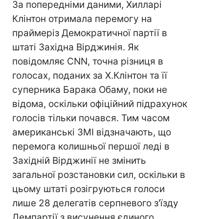
За попередніми даними, Хилларі
Клінтон отримала перемогу на
праймеріз Демократичної партії в
штаті Західна Вірджинія. Як
повідомляє CNN, точна різниця в
голосах, поданих за Х.Клінтон та її
суперника Барака Обаму, поки не
відома, оскільки офіційний підрахунок
голосів тільки почався. Тим часом
американські ЗМІ відзначають, що
перемога колишньої першої леді в
Західній Вірджинії не змінить
загальної розстановки сил, оскільки в
цьому штаті розігруються голоси
лише 28 делегатів серпневого з'їзду
Демпартії з висунення єдиного