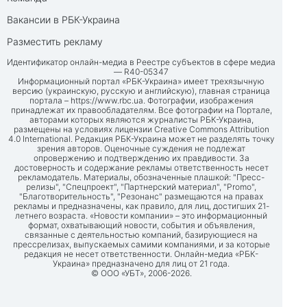
Вакансии в РБК-Украина
Разместить рекламу
Идентификатор онлайн-медиа в Реестре субъектов в сфере медиа
— R40-05347
Информационный портал «РБК-Украина» имеет трехязычную
версию (украинскую, русскую и английскую), главная страница
портала –
https://www.rbc.ua
. Фотографии, изображения
принадлежат их правообладателям. Все фотографии на Портале,
авторами которых являются журналисты РБК-Украина,
размещены на условиях лицензии Creative Commons Attribution
4.0 International. Редакция РБК-Украина может не разделять точку
зрения авторов. Оценочные суждения не подлежат
опровержению и подтверждению их правдивости. За
достоверность и содержание рекламы ответственность несет
рекламодатель. Материалы, обозначенные плашкой: "Пресс-
релизы", "Спецпроект", "Партнерский материал", "Promo",
"Благотворительность", "Резонанс" размещаются на правах
рекламы и предназначены, как правило, для лиц, достигших 21-
летнего возраста. «Новости компании» – это информационный
формат, охватывающий новости, события и объявления,
связанные с деятельностью компаний, базирующиеся на
прессрелизах, выпускаемых самими компаниями, и за которые
редакция не несет ответственности. Онлайн-медиа «РБК-
Украина» предназначено для лиц от 21 года.
© ООО «УБТ», 2006-2026.