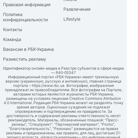
Правовая информация
Развлечения
Политика
Lifestyle
конфиденциальности
Контакты
Команда
Вакансии в РБК-Украина
Разместить рекламу
Идентификатор онлайн-медиа в Реестре субъектов в сфере медиа
— R40-05347
Информационный портал «РБК-Украина» имеет трехязычную
версию (украинскую, русскую и английскую), главная страница
портала –
https://www.rbc.ua
. Фотографии, изображения
принадлежат их правообладателям. Все фотографии на Портале,
авторами которых являются журналисты РБК-Украина,
размещены на условиях лицензии Creative Commons Attribution
4.0 International. Редакция РБК-Украина может не разделять точку
зрения авторов. Оценочные суждения не подлежат
опровержению и подтверждению их правдивости. За
достоверность и содержание рекламы ответственность несет
рекламодатель. Материалы, обозначенные плашкой: "Пресс-
релизы", "Спецпроект", "Партнерский материал", "Promo",
"Благотворительность", "Резонанс" размещаются на правах
рекламы и предназначены, как правило, для лиц, достигших 21-
летнего возраста. «Новости компании» – это информационный