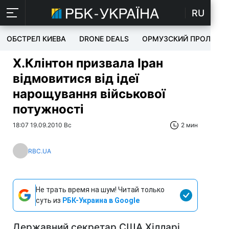
RU
ОБСТРЕЛ КИЕВА
DRONE DEALS
ОРМУЗСКИЙ ПРОЛИВ
Х.Клінтон призвала Іран
відмовитися від ідеї
нарощування військової
потужності
18:07 19.09.2010 Вс
2 мин
RBC.UA
Не трать время на шум! Читай только
суть из
РБК-Украина в Google
Державний секретар США Хілларі