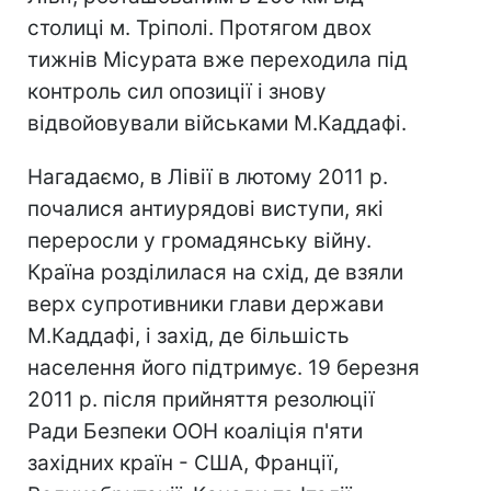
столиці м. Тріполі. Протягом двох
тижнів Місурата вже переходила під
контроль сил опозиції і знову
відвойовували військами М.Каддафі.
Нагадаємо, в Лівії в лютому 2011 р.
почалися антиурядові виступи, які
переросли у громадянську війну.
Країна розділилася на схід, де взяли
верх супротивники глави держави
М.Каддафі, і захід, де більшість
населення його підтримує. 19 березня
2011 р. після прийняття резолюції
Ради Безпеки ООН коаліція п'яти
західних країн - США, Франції,