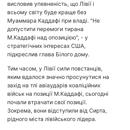
висловив упевненість, що Лівії і
всьому світу буде краще без
Муаммара Каддафі при владі. "Не
допустити перемоги тирана
М.Каддафі над опозицією", - у
стратегічних інтересах США,
підкреслив глава Білого дому.
Тим часом, у Лівії сили повстанців,
яким вдалося значно просунутися на
захід на тлі авіаударів коаліційних
військ на позиції М.Каддафі, сьогодні
почали втрачати свої позиції.
Зокрема, вони відступили від Сирта,
рідного міста лівійського лідера.