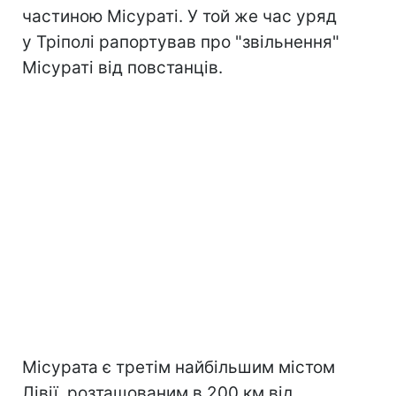
частиною Місураті. У той же час уряд
у Тріполі рапортував про "звільнення"
Місураті від повстанців.
Місурата є третім найбільшим містом
Лівії, розташованим в 200 км від