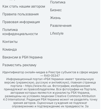
Политика
Как стать нашим автором
Бизнес
Правила пользования
Жизнь
Правовая информация
Развлечения
Политика
Lifestyle
конфиденциальности
Контакты
Команда
Вакансии в РБК-Украина
Разместить рекламу
Идентификатор онлайн-медиа в Реестре субъектов в сфере медиа
— R40-05347
Информационный портал «РБК-Украина» имеет трехязычную
версию (украинскую, русскую и английскую), главная страница
портала –
https://www.rbc.ua
. Фотографии, изображения
принадлежат их правообладателям. Все фотографии на Портале,
авторами которых являются журналисты РБК-Украина,
размещены на условиях лицензии Creative Commons Attribution
4.0 International. Редакция РБК-Украина может не разделять точку
зрения авторов. Оценочные суждения не подлежат
опровержению и подтверждению их правдивости. За