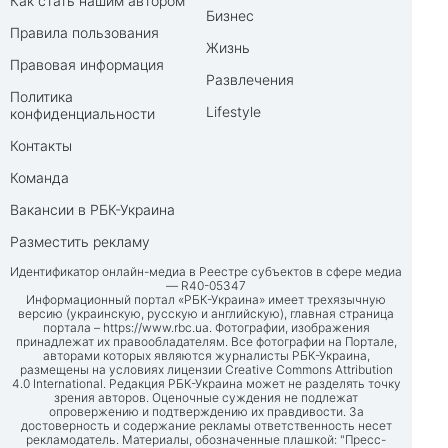
Как стать нашим автором
Бизнес
Правила пользования
Жизнь
Правовая информация
Развлечения
Политика
Lifestyle
конфиденциальности
Контакты
Команда
Вакансии в РБК-Украина
Разместить рекламу
Идентификатор онлайн-медиа в Реестре субъектов в сфере медиа
— R40-05347
Информационный портал «РБК-Украина» имеет трехязычную
версию (украинскую, русскую и английскую), главная страница
портала –
https://www.rbc.ua
. Фотографии, изображения
принадлежат их правообладателям. Все фотографии на Портале,
авторами которых являются журналисты РБК-Украина,
размещены на условиях лицензии Creative Commons Attribution
4.0 International. Редакция РБК-Украина может не разделять точку
зрения авторов. Оценочные суждения не подлежат
опровержению и подтверждению их правдивости. За
достоверность и содержание рекламы ответственность несет
рекламодатель. Материалы, обозначенные плашкой: "Пресс-