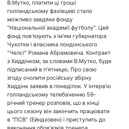
В.Мутко, платити ці гроші
голландському фахівцеві стало
можливо завдяки фонду
"Національної академії футболу". Цей
фонд пов'язують з ім'ям губернатора
Чукотки і власника лондонського
"Челсі" Романа Абрамовича. Контракт
з Хиддінком, за словами В.Мутко, буде
підписаний в п'ятницю. Про свою
згоду очолити російську збірну
Хиддінк заявив в понеділок. У інтерв'ю
голландському телебаченню 59-
річний тренер розповів, що в кінці
цього сезону він закінчить працювати
в "ПСВ" (Ейндховен) і приступить до
виконання обов'язків тренера