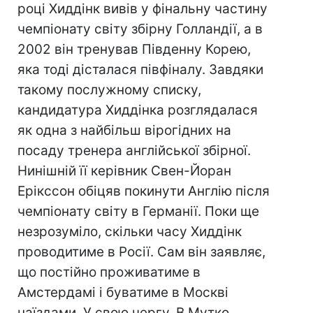
році Хиддінк вивів у фінальну частину
чемпіонату світу збірну Голландії, а в
2002 він тренував Південну Корею,
яка тоді дісталася півфіналу. Завдяки
такому послужному списку,
кандидатура Хиддінка розглядалася
як одна з найбільш вірогідних на
посаду тренера англійської збірної.
Нинішній її керівник Свен-Йоран
Ерікссон обіцяв покинути Англію після
чемпіонату світу в Германії. Поки ще
незрозуміло, скільки часу Хиддінк
проводитиме в Росії. Сам він заявляє,
що постійно проживатиме в
Амстердамі і буватиме в Москві
наїздами. У свою чергу, В.Мутко