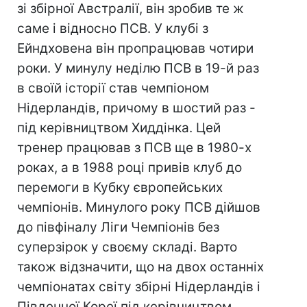
зі збірної Австралії, він зробив те ж
саме і відносно ПСВ. У клубі з
Ейндховена він пропрацював чотири
роки. У минулу неділю ПСВ в 19-й раз
в своїй історії став чемпіоном
Нідерландів, причому в шостий раз -
під керівництвом Хиддінка. Цей
тренер працював з ПСВ ще в 1980-х
роках, а в 1988 році привів клуб до
перемоги в Кубку європейських
чемпіонів. Минулого року ПСВ дійшов
до півфіналу Ліги Чемпіонів без
суперзірок у своєму складі. Варто
також відзначити, що на двох останніх
чемпіонатах світу збірні Нідерландів і
Південної Кореї під керівництвом