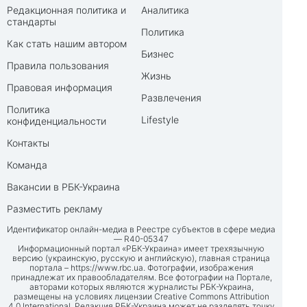
Редакционная политика и
Аналитика
стандарты
Политика
Как стать нашим автором
Бизнес
Правила пользования
Жизнь
Правовая информация
Развлечения
Политика
Lifestyle
конфиденциальности
Контакты
Команда
Вакансии в РБК-Украина
Разместить рекламу
Идентификатор онлайн-медиа в Реестре субъектов в сфере медиа
— R40-05347
Информационный портал «РБК-Украина» имеет трехязычную
версию (украинскую, русскую и английскую), главная страница
портала –
https://www.rbc.ua
. Фотографии, изображения
принадлежат их правообладателям. Все фотографии на Портале,
авторами которых являются журналисты РБК-Украина,
размещены на условиях лицензии Creative Commons Attribution
4.0 International. Редакция РБК-Украина может не разделять точку