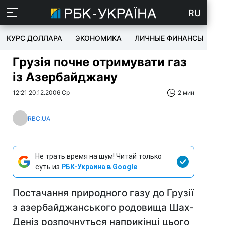
RU
КУРС ДОЛЛАРА
ЭКОНОМИКА
ЛИЧНЫЕ ФИНАНСЫ
T
Грузія почне отримувати газ
із Азербайджану
12:21 20.12.2006 Ср
2 мин
RBC.UA
Не трать время на шум! Читай только
суть из
РБК-Украина в Google
Постачання природного газу до Грузії
з азербайджанського родовища Шах-
Деніз розпочнуться наприкінці цього