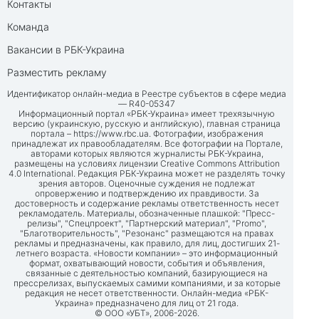
Контакты
Команда
Вакансии в РБК-Украина
Разместить рекламу
Идентификатор онлайн-медиа в Реестре субъектов в сфере медиа
— R40-05347
Информационный портал «РБК-Украина» имеет трехязычную
версию (украинскую, русскую и английскую), главная страница
портала –
https://www.rbc.ua
. Фотографии, изображения
принадлежат их правообладателям. Все фотографии на Портале,
авторами которых являются журналисты РБК-Украина,
размещены на условиях лицензии Creative Commons Attribution
4.0 International. Редакция РБК-Украина может не разделять точку
зрения авторов. Оценочные суждения не подлежат
опровержению и подтверждению их правдивости. За
достоверность и содержание рекламы ответственность несет
рекламодатель. Материалы, обозначенные плашкой: "Пресс-
релизы", "Спецпроект", "Партнерский материал", "Promo",
"Благотворительность", "Резонанс" размещаются на правах
рекламы и предназначены, как правило, для лиц, достигших 21-
летнего возраста. «Новости компании» – это информационный
формат, охватывающий новости, события и объявления,
связанные с деятельностью компаний, базирующиеся на
прессрелизах, выпускаемых самими компаниями, и за которые
редакция не несет ответственности. Онлайн-медиа «РБК-
Украина» предназначено для лиц от 21 года.
© ООО «УБТ», 2006-2026.