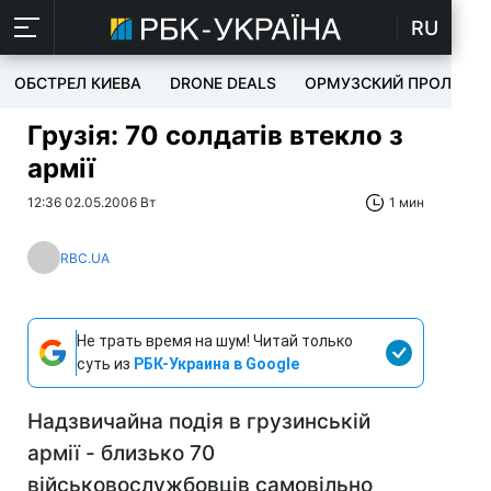
RU
ОБСТРЕЛ КИЕВА
DRONE DEALS
ОРМУЗСКИЙ ПРОЛИВ
Грузія: 70 солдатів втекло з
армії
12:36 02.05.2006 Вт
1 мин
RBC.UA
Не трать время на шум! Читай только
суть из
РБК-Украина в Google
Надзвичайна подія в грузинській
армії - близько 70
військовослужбовців самовільно