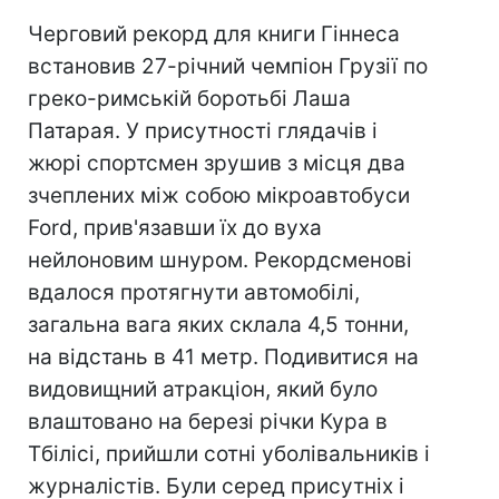
Черговий рекорд для книги Гіннеса
встановив 27-річний чемпіон Грузії по
греко-римській боротьбі Лаша
Патарая. У присутності глядачів і
жюрі спортсмен зрушив з місця два
зчеплених між собою мікроавтобуси
Ford, прив'язавши їх до вуха
нейлоновим шнуром. Рекордсменові
вдалося протягнути автомобілі,
загальна вага яких склала 4,5 тонни,
на відстань в 41 метр. Подивитися на
видовищний атракціон, який було
влаштовано на березі річки Кура в
Тбілісі, прийшли сотні уболівальників і
журналістів. Були серед присутніх і