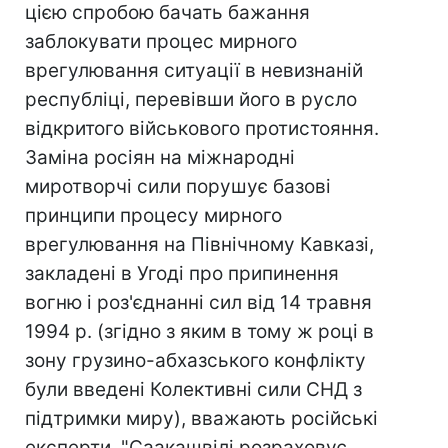
цією спробою бачать бажання
заблокувати процес мирного
врегулювання ситуації в невизнаній
республіці, перевівши його в русло
відкритого військового протистояння.
Заміна росіян на міжнародні
миротворчі сили порушує базові
принципи процесу мирного
врегулювання на Північному Кавказі,
закладені в Угоді про припинення
вогню і роз'єднанні сил від 14 травня
1994 р. (згідно з яким в тому ж році в
зону грузино-абхазського конфлікту
були введені Колективні сили СНД з
підтримки миру), вважають російські
експерти. "Саакашвілі розраховує