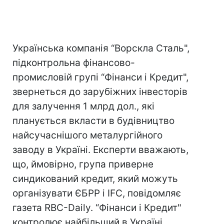
Українська компанія “Ворскла Сталь",
підконтрольна фінансово-
промисловій групі “Фінанси і Кредит",
звернеться до зарубіжних інвесторів
для залучення 1 млрд дол., які
планується вкласти в будівництво
найсучаснішого металургійного
заводу в Україні. Експерти вважають,
що, ймовірно, група приверне
синдикований кредит, який можуть
організувати ЄБРР і IFC, повідомляє
газета RBC-Daily. “Фінанси і Кредит"
контролює найбільший в Україні