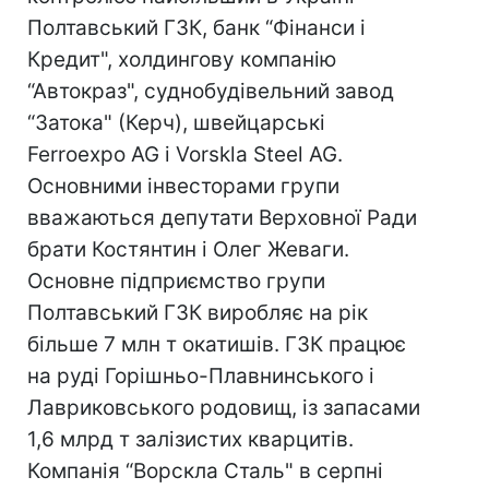
Полтавський ГЗК, банк “Фінанси і
Кредит", холдингову компанію
“Автокраз", суднобудівельний завод
“Затока" (Керч), швейцарські
Ferroexpo AG і Vorskla Steel AG.
Основними інвесторами групи
вважаються депутати Верховної Ради
брати Костянтин і Олег Жеваги.
Основне підприємство групи
Полтавський ГЗК виробляє на рік
більше 7 млн т окатишів. ГЗК працює
на руді Горішньо-Плавнинського і
Лавриковського родовищ, із запасами
1,6 млрд т залізистих кварцитів.
Компанія “Ворскла Сталь" в серпні