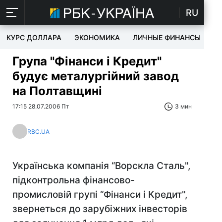
RU
КУРС ДОЛЛАРА
ЭКОНОМИКА
ЛИЧНЫЕ ФИНАНСЫ
T
Група "Фінанси і Кредит"
будує металургійний завод
на Полтавщині
17:15 28.07.2006 Пт
3 мин
RBC.UA
Українська компанія “Ворскла Сталь",
підконтрольна фінансово-
промисловій групі “Фінанси і Кредит",
звернеться до зарубіжних інвесторів