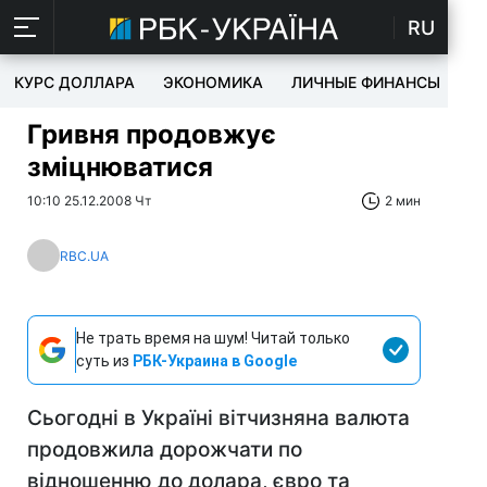
RU
КУРС ДОЛЛАРА
ЭКОНОМИКА
ЛИЧНЫЕ ФИНАНСЫ
T
Гривня продовжує
зміцнюватися
10:10 25.12.2008 Чт
2 мин
RBC.UA
Не трать время на шум! Читай только
суть из
РБК-Украина в Google
Сьогодні в Україні вітчизняна валюта
продовжила дорожчати по
відношенню до долара, євро та