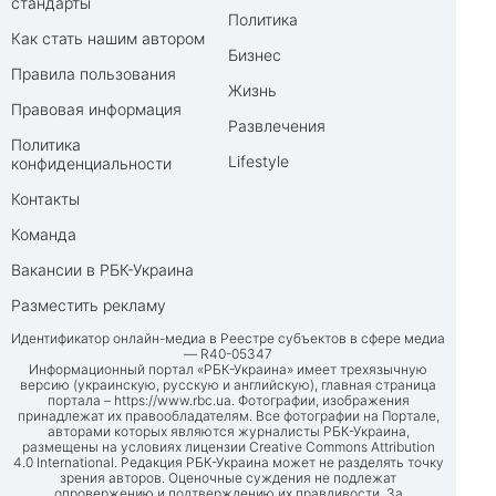
стандарты
Политика
Как стать нашим автором
Бизнес
Правила пользования
Жизнь
Правовая информация
Развлечения
Политика
Lifestyle
конфиденциальности
Контакты
Команда
Вакансии в РБК-Украина
Разместить рекламу
Идентификатор онлайн-медиа в Реестре субъектов в сфере медиа
— R40-05347
Информационный портал «РБК-Украина» имеет трехязычную
версию (украинскую, русскую и английскую), главная страница
портала –
https://www.rbc.ua
. Фотографии, изображения
принадлежат их правообладателям. Все фотографии на Портале,
авторами которых являются журналисты РБК-Украина,
размещены на условиях лицензии Creative Commons Attribution
4.0 International. Редакция РБК-Украина может не разделять точку
зрения авторов. Оценочные суждения не подлежат
опровержению и подтверждению их правдивости. За