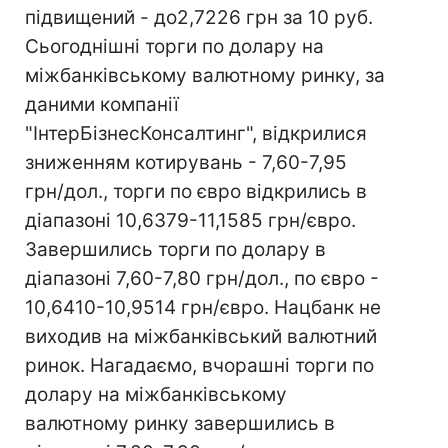
підвищений - до2,7226 грн за 10 руб.
Сьогоднішні торги по долару на
міжбанківському валютному ринку, за
даними компанії
"ІнтерБізнесКонсалтинг", відкрилися
зниженням котирувань - 7,60-7,95
грн/дол., торги по євро відкрились в
діапазоні 10,6379-11,1585 грн/євро.
Завершились торги по долару в
діапазоні 7,60-7,80 грн/дол., по євро -
10,6410-10,9514 грн/євро. Нацбанк не
виходив на міжбанківський валютний
ринок. Нагадаємо, вчорашні торги по
долару на міжбанківському
валютному ринку завершились в