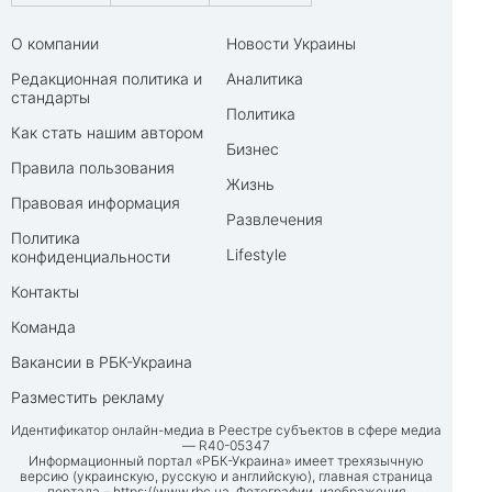
О компании
Новости Украины
Редакционная политика и
Аналитика
стандарты
Политика
Как стать нашим автором
Бизнес
Правила пользования
Жизнь
Правовая информация
Развлечения
Политика
Lifestyle
конфиденциальности
Контакты
Команда
Вакансии в РБК-Украина
Разместить рекламу
Идентификатор онлайн-медиа в Реестре субъектов в сфере медиа
— R40-05347
Информационный портал «РБК-Украина» имеет трехязычную
версию (украинскую, русскую и английскую), главная страница
портала –
https://www.rbc.ua
. Фотографии, изображения