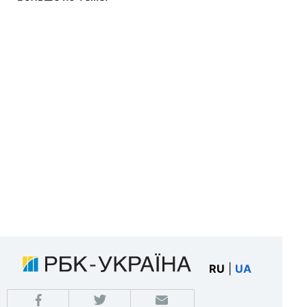
RU
|
UA