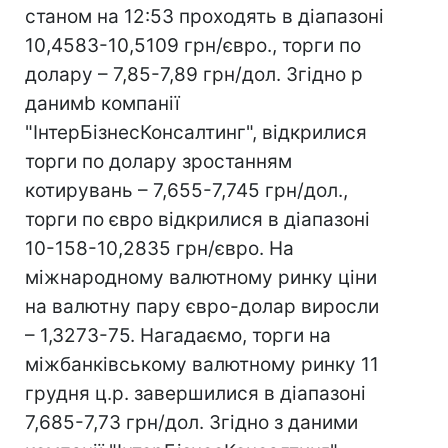
станом на 12:53 проходять в діапазоні
10,4583-10,5109 грн/євро., торги по
долару – 7,85-7,89 грн/дол. Згідно p
данимb компанії
"ІнтерБізнесКонсалтинг", відкрилися
торги по долару зростанням
котирувань – 7,655-7,745 грн/дол.,
торги по євро відкрилися в діапазоні
10-158-10,2835 грн/євро. На
міжнародному валютному ринку ціни
на валютну пару євро-долар виросли
– 1,3273-75. Нагадаємо, торги на
міжбанківському валютному ринку 11
грудня ц.р. завершилися в діапазоні
7,685-7,73 грн/дол. Згідно з даними