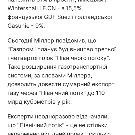
Wintershall і E.ON - з 15,5%,
французької GDF Suez і голландської
Gasunie - 9%.
Сьогодні Міллер повідомив, що
"Газпром" планує будівництво третьої
і четвертої гілок "Північного потоку".
Таке розширення газотранспортної
системи, за словами Міллера,
дозволить довести сумарний експорт
газу через "Північний потік" до 110
млрд кубометрів у рік.
Експерти неодноразово відзначали,
що "Північний потік" - це не стільки
економічно вигідний проект, скільки