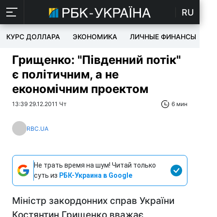
RU
КУРС ДОЛЛАРА
ЭКОНОМИКА
ЛИЧНЫЕ ФИНАНСЫ
T
Грищенко: "Південний потік"
є політичним, а не
економічним проектом
13:39 29.12.2011 Чт
6 мин
RBC.UA
Не трать время на шум! Читай только
суть из
РБК-Украина в Google
Міністр закордонних справ України
Костянтин Грищенко вважає