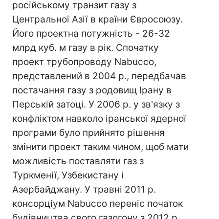
російському транзит газу з
Центральної Азії в країни Євросоюзу.
Його проектна потужність - 26-32
млрд куб. м газу в рік. Спочатку
проект трубопроводу Nabucco,
представлений в 2004 р., передбачав
постачання газу з родовищ Ірану в
Перській затоці. У 2006 р. у зв'язку з
конфліктом навколо іранської ядерної
програми було прийнято рішення
змінити проект таким чином, щоб мати
можливість поставляти газ з
Туркменії, Узбекистану і
Азербайджану. У травні 2011 р.
консорціум Nabucco переніс початок
будівництва свого газогону з 2012 р.