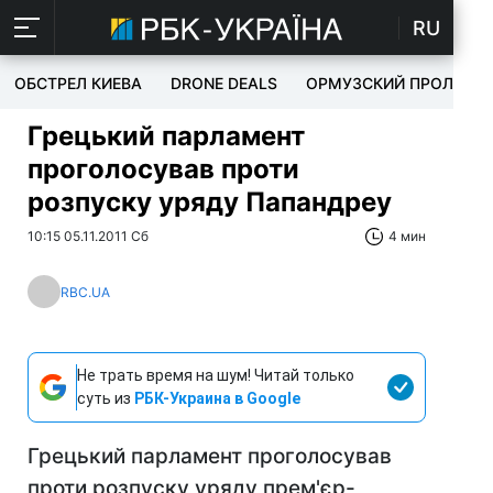
RU
ОБСТРЕЛ КИЕВА
DRONE DEALS
ОРМУЗСКИЙ ПРОЛИВ
Грецький парламент
проголосував проти
розпуску уряду Папандреу
10:15 05.11.2011 Сб
4 мин
RBC.UA
Не трать время на шум! Читай только
суть из
РБК-Украина в Google
Грецький парламент проголосував
проти розпуску уряду прем'єр-