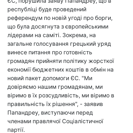
ЄС, порушила заяву Папандреу, що в
республіці буде проведений
референдум по новій угоді про борги,
що була досягнута з європейськими
лідерами на саміті. Зокрема, на
загальне голосування грецький уряд
винесе питання про готовність
громадян прийняти політику жорсткої
економії бюджетних коштів в обмін на
новий пакет допомоги ЄС. "Ми
довіряємо нашим громадянам, ми
віримо в їх розсудливість, ми віримо в
правильність їх рішення", - заявив
Папандреу, виступаючи перед
членами правлячої Соціалістичної
партії.