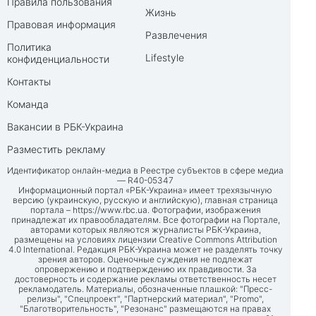
Правила пользования
Жизнь
Правовая информация
Развлечения
Политика
Lifestyle
конфиденциальности
Контакты
Команда
Вакансии в РБК-Украина
Разместить рекламу
Идентификатор онлайн-медиа в Реестре субъектов в сфере медиа
— R40-05347
Информационный портал «РБК-Украина» имеет трехязычную
версию (украинскую, русскую и английскую), главная страница
портала –
https://www.rbc.ua
. Фотографии, изображения
принадлежат их правообладателям. Все фотографии на Портале,
авторами которых являются журналисты РБК-Украина,
размещены на условиях лицензии Creative Commons Attribution
4.0 International. Редакция РБК-Украина может не разделять точку
зрения авторов. Оценочные суждения не подлежат
опровержению и подтверждению их правдивости. За
достоверность и содержание рекламы ответственность несет
рекламодатель. Материалы, обозначенные плашкой: "Пресс-
релизы", "Спецпроект", "Партнерский материал", "Promo",
"Благотворительность", "Резонанс" размещаются на правах