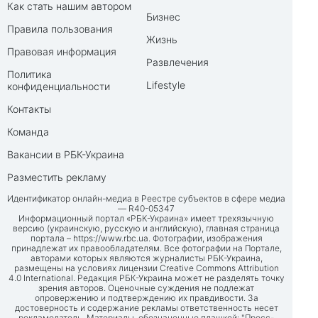
Как стать нашим автором
Бизнес
Правила пользования
Жизнь
Правовая информация
Развлечения
Политика
Lifestyle
конфиденциальности
Контакты
Команда
Вакансии в РБК-Украина
Разместить рекламу
Идентификатор онлайн-медиа в Реестре субъектов в сфере медиа
— R40-05347
Информационный портал «РБК-Украина» имеет трехязычную
версию (украинскую, русскую и английскую), главная страница
портала –
https://www.rbc.ua
. Фотографии, изображения
принадлежат их правообладателям. Все фотографии на Портале,
авторами которых являются журналисты РБК-Украина,
размещены на условиях лицензии Creative Commons Attribution
4.0 International. Редакция РБК-Украина может не разделять точку
зрения авторов. Оценочные суждения не подлежат
опровержению и подтверждению их правдивости. За
достоверность и содержание рекламы ответственность несет
рекламодатель. Материалы, обозначенные плашкой: "Пресс-