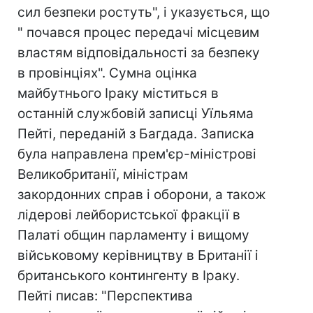
сил безпеки ростуть", і указується, що
" почався процес передачі місцевим
властям відповідальності за безпеку
в провінціях". Сумна оцінка
майбутнього Іраку міститься в
останній службовій записці Уїльяма
Пейті, переданій з Багдада. Записка
була направлена прем'єр-міністрові
Великобританії, міністрам
закордонних справ і оборони, а також
лідерові лейбористської фракції в
Палаті общин парламенту і вищому
військовому керівництву в Британії і
британського контингенту в Іраку.
Пейті писав: "Перспектива