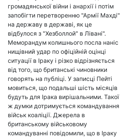
громадянської війни і анархії і потім
запобігти перетворенню "Армії Махді"
на державу в державі, як це
відбулося з "Хезболлой" в Лівані".
Меморандум колишнього посла наніс
нищівний удар по офіційній оцінці
ситуації в Іраку і різко відрізняється
від того, що британські чиновники
говорять на публіці. У записці Пейті
мовиться, що подальші шість місяців
будуть для Ірака вирішальними. Такої
ж думки дотримується командування
військ коаліції. Джерела в
британському військовому
командуванні повідомили, що в Іраку