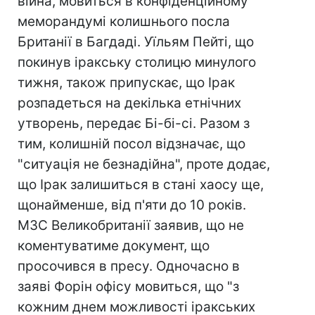
війна, мовиться в конфіденційному
меморандумі колишнього посла
Британії в Багдаді. Уїльям Пейті, що
покинув іракську столицю минулого
тижня, також припускає, що Ірак
розпадеться на декілька етнічних
утворень, передає Бі-бі-сі. Разом з
тим, колишній посол відзначає, що
"ситуація не безнадійна", проте додає,
що Ірак залишиться в стані хаосу ще,
щонайменше, від п'яти до 10 років.
МЗС Великобританії заявив, що не
коментуватиме документ, що
просочився в пресу. Одночасно в
заяві Форін офісу мовиться, що "з
кожним днем можливості іракських