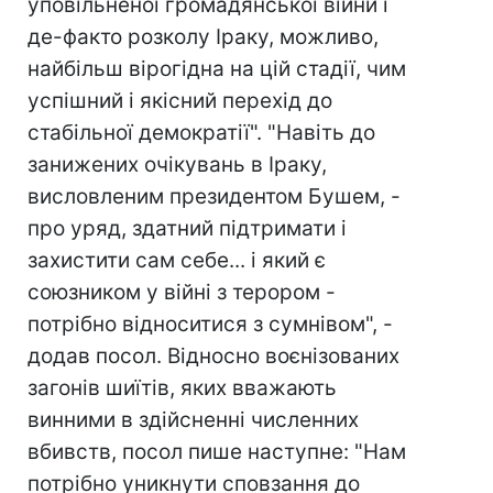
уповільненої громадянської війни і
де-факто розколу Іраку, можливо,
найбільш вірогідна на цій стадії, чим
успішний і якісний перехід до
стабільної демократії". "Навіть до
занижених очікувань в Іраку,
висловленим президентом Бушем, -
про уряд, здатний підтримати і
захистити сам себе... і який є
союзником у війні з терором -
потрібно відноситися з сумнівом", -
додав посол. Відносно воєнізованих
загонів шиїтів, яких вважають
винними в здійсненні численних
вбивств, посол пише наступне: "Нам
потрібно уникнути сповзання до