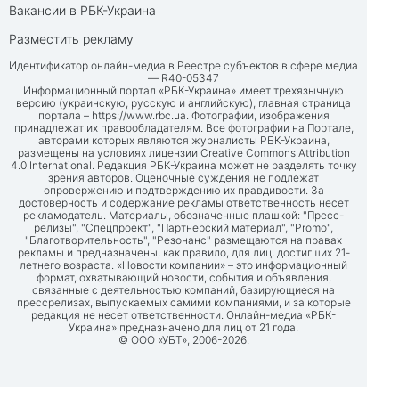
Вакансии в РБК-Украина
Разместить рекламу
Идентификатор онлайн-медиа в Реестре субъектов в сфере медиа
— R40-05347
Информационный портал «РБК-Украина» имеет трехязычную
версию (украинскую, русскую и английскую), главная страница
портала –
https://www.rbc.ua
. Фотографии, изображения
принадлежат их правообладателям. Все фотографии на Портале,
авторами которых являются журналисты РБК-Украина,
размещены на условиях лицензии Creative Commons Attribution
4.0 International. Редакция РБК-Украина может не разделять точку
зрения авторов. Оценочные суждения не подлежат
опровержению и подтверждению их правдивости. За
достоверность и содержание рекламы ответственность несет
рекламодатель. Материалы, обозначенные плашкой: "Пресс-
релизы", "Спецпроект", "Партнерский материал", "Promo",
"Благотворительность", "Резонанс" размещаются на правах
рекламы и предназначены, как правило, для лиц, достигших 21-
летнего возраста. «Новости компании» – это информационный
формат, охватывающий новости, события и объявления,
связанные с деятельностью компаний, базирующиеся на
прессрелизах, выпускаемых самими компаниями, и за которые
редакция не несет ответственности. Онлайн-медиа «РБК-
Украина» предназначено для лиц от 21 года.
© ООО «УБТ», 2006-2026.