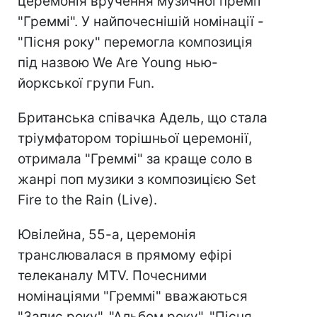
церемонія вручення музичної премії
"Греммі". У найпочеснішій номінації -
"Пісня року" перемогла композиція
під назвою We Are Young нью-
йоркської групи Fun.
Британська співачка Адель, що стала
тріумфатором торішньої церемонії,
отримала "Греммі" за краще соло в
жанрі поп музики з композицією Set
Fire to the Rain (Live).
Ювілейна, 55-а, церемонія
транслювалася в прямому ефірі
телеканалу MTV. Почесними
номінаціями "Греммі" вважаються
"Запис року", "Альбом року", "Пісня