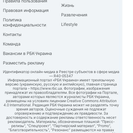
Правила пользования
Жизнь
Правовая информация
Развлечения
Политика
Lifestyle
конфиденциальности
Контакты
Команда
Вакансии в РБК-Украина
Разместить рекламу
Идентификатор онлайн-медиа в Реестре субъектов в сфере медиа
— R40-05347
Информационный портал «РБК-Украина» имеет трехязычную
версию (украинскую, русскую и английскую), главная страница
портала –
https://www.rbc.ua
. Фотографии, изображения
принадлежат их правообладателям. Все фотографии на Портале,
авторами которых являются журналисты РБК-Украина,
размещены на условиях лицензии Creative Commons Attribution
4.0 International. Редакция РБК-Украина может не разделять точку
зрения авторов. Оценочные суждения не подлежат
опровержению и подтверждению их правдивости. За
достоверность и содержание рекламы ответственность несет
рекламодатель. Материалы, обозначенные плашкой: "Пресс-
релизы", "Спецпроект", "Партнерский материал", "Promo",
"Благотворительность", "Резонанс" размещаются на правах