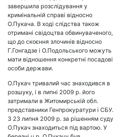
завершила розслідування у
кримінальній справі відносно
О.Пукача. В ході слідства також
отримані свідоцтва обвинуваченого,
що до скоєння злочинів відносно
Г.Гонгадзе і О.Подольського можуть
мати відношення конкретні посадові
особи держави.
О.Пукач тривалий час знаходився в
розшуку, і в липні 2009 р. його
затримали в Житомирській обл.
представники Генпрокуратури і СБУ.
З 23 липня 2009 р. за рішенням суду
О.Пукач знаходиться під вартою. У
березні ц.р. О.Пукачу був