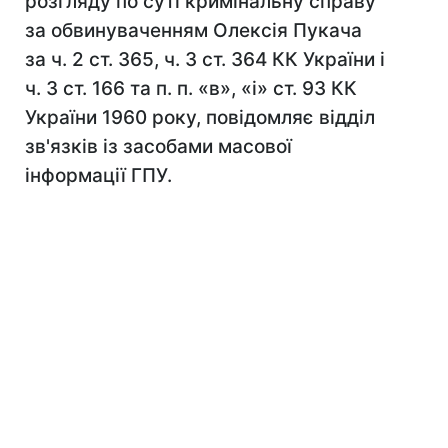
розгляду по суті кримінальну справу
за обвинуваченням Олексія Пукача
за ч. 2 ст. 365, ч. 3 ст. 364 КК України і
ч. 3 ст. 166 та п. п. «в», «і» ст. 93 КК
України 1960 року, повідомляє відділ
зв'язків із засобами масової
інформації ГПУ.