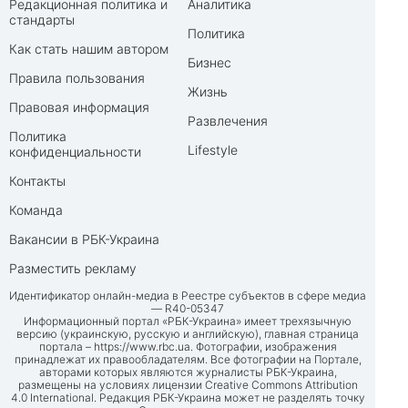
Редакционная политика и
Аналитика
стандарты
Политика
Как стать нашим автором
Бизнес
Правила пользования
Жизнь
Правовая информация
Развлечения
Политика
Lifestyle
конфиденциальности
Контакты
Команда
Вакансии в РБК-Украина
Разместить рекламу
Идентификатор онлайн-медиа в Реестре субъектов в сфере медиа
— R40-05347
Информационный портал «РБК-Украина» имеет трехязычную
версию (украинскую, русскую и английскую), главная страница
портала –
https://www.rbc.ua
. Фотографии, изображения
принадлежат их правообладателям. Все фотографии на Портале,
авторами которых являются журналисты РБК-Украина,
размещены на условиях лицензии Creative Commons Attribution
4.0 International. Редакция РБК-Украина может не разделять точку