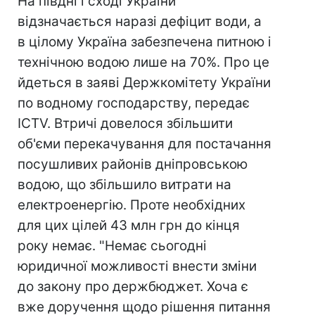
На півдні і сході України
відзначається наразі дефіцит води, а
в цілому Україна забезпечена питною і
технічною водою лише на 70%. Про це
йдеться в заяві Держкомітету України
по водному господарству, передає
ICTV. Втричі довелося збільшити
об'єми перекачування для постачання
посушливих районів дніпровською
водою, що збільшило витрати на
електроенергію. Проте необхідних
для цих цілей 43 млн грн до кінця
року немає. "Немає сьогодні
юридичної можливості внести зміни
до закону про держбюджет. Хоча є
вже доручення щодо рішення питання