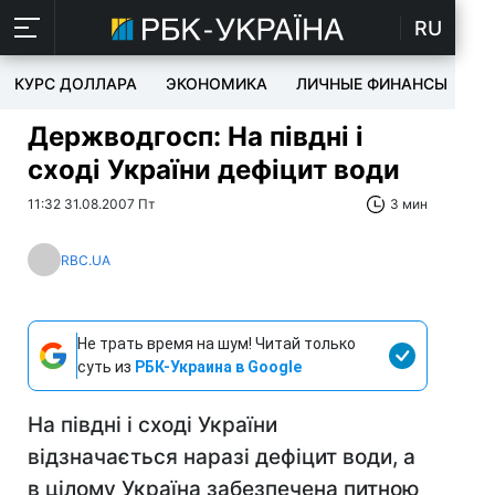
RU
КУРС ДОЛЛАРА
ЭКОНОМИКА
ЛИЧНЫЕ ФИНАНСЫ
T
Держводгосп: На півдні і
сході України дефіцит води
11:32 31.08.2007 Пт
3 мин
RBC.UA
Не трать время на шум! Читай только
суть из
РБК-Украина в Google
На півдні і сході України
відзначається наразі дефіцит води, а
в цілому Україна забезпечена питною