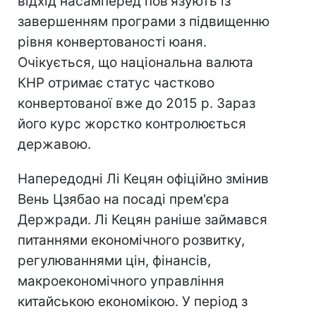
відхід насамперед пов'язують із
завершенням програми з підвищенню
рівня конвертованості юаня.
Очікується, що національна валюта
КНР отримає статус частково
конвертованої вже до 2015 р. Зараз
його курс жорстко контролюється
державою.
Напередодні Лі Кецян офіційно змінив
Вень Цзябао на посаді прем'єра
Держради. Лі Кецян раніше займався
питаннями економічного розвитку,
регулюваннями цін, фінансів,
макроекономічного управління
китайською економікою. У період з