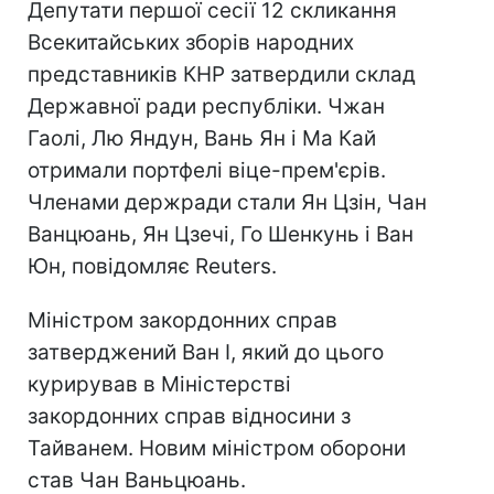
Депутати першої сесії 12 скликання
Всекитайських зборів народних
представників КНР затвердили склад
Державної ради республіки. Чжан
Гаолі, Лю Яндун, Вань Ян і Ма Кай
отримали портфелі віце-прем'єрів.
Членами держради стали Ян Цзін, Чан
Ванцюань, Ян Цзечі, Го Шенкунь і Ван
Юн, повідомляє Reuters.
Міністром закордонних справ
затверджений Ван І, який до цього
курирував в Міністерстві
закордонних справ відносини з
Тайванем. Новим міністром оборони
став Чан Ваньцюань.