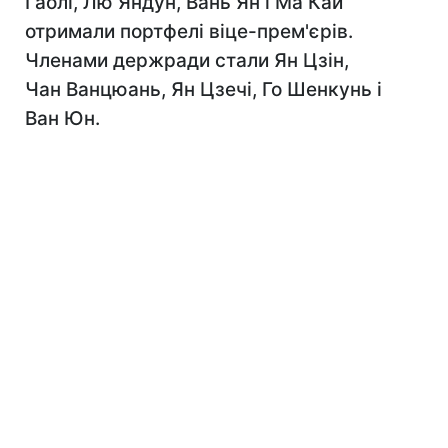
Гаолі, Лю Яндун, Вань Ян і Ма Кай
отримали портфелі віце-прем'єрів.
Членами держради стали Ян Цзін,
Чан Ванцюань, Ян Цзечі, Го Шенкунь і
Ван Юн.