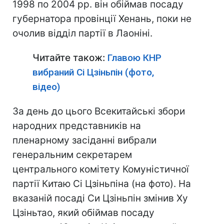
1998 по 2004 рр. він обіймав посаду
губернатора провінції Хенань, поки не
очолив відділ партії в Лаоніні.
Читайте також:
Главою КНР
вибраний Сі Цзіньпін (фото,
відео)
За день до цього Всекитайські збори
народних представників на
пленарному засіданні вибрали
генеральним секретарем
центрального комітету Комуністичної
партії Китаю Сі Цзіньпіна (на фото). На
вказаній посаді Си Цзіньпін змінив Ху
Цзіньтао, який обіймав посаду