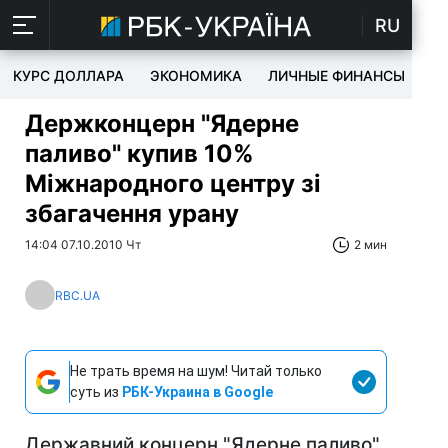
RU
КУРС ДОЛЛАРА
ЭКОНОМИКА
ЛИЧНЫЕ ФИНАНСЫ
T
Держконцерн "Ядерне
паливо" купив 10%
Міжнародного центру зі
збагачення урану
14:04 07.10.2010 Чт
2 мин
RBC.UA
Не трать время на шум! Читай только
суть из
РБК-Украина в Google
Державний концерн "Ядерне паливо"