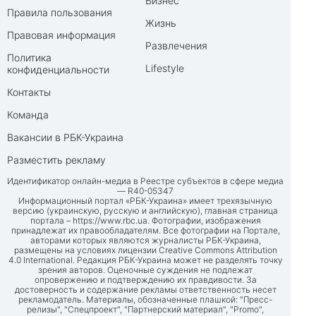
Бизнес
Правила пользования
Жизнь
Правовая информация
Развлечения
Политика
Lifestyle
конфиденциальности
Контакты
Команда
Вакансии в РБК-Украина
Разместить рекламу
Идентификатор онлайн-медиа в Реестре субъектов в сфере медиа
— R40-05347
Информационный портал «РБК-Украина» имеет трехязычную
версию (украинскую, русскую и английскую), главная страница
портала –
https://www.rbc.ua
. Фотографии, изображения
принадлежат их правообладателям. Все фотографии на Портале,
авторами которых являются журналисты РБК-Украина,
размещены на условиях лицензии Creative Commons Attribution
4.0 International. Редакция РБК-Украина может не разделять точку
зрения авторов. Оценочные суждения не подлежат
опровержению и подтверждению их правдивости. За
достоверность и содержание рекламы ответственность несет
рекламодатель. Материалы, обозначенные плашкой: "Пресс-
релизы", "Спецпроект", "Партнерский материал", "Promo",