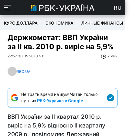
RU
КУРС ДОЛЛАРА
ЭКОНОМИКА
ЛИЧНЫЕ ФИНАНСЫ
T
Держкомстат: ВВП України
за II кв. 2010 р. виріс на 5,9%
22:57 30.09.2010 Чт
2 мин
RBC.UA
Не трать время на шум! Читай только
суть из
РБК-Украина в Google
ВВП України за II квартал 2010 р.
виріс на 5,9% відносно II кварталу
2009 р., повідомляє Державний