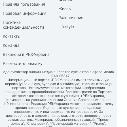
Правила пользования
Жизнь
Правовая информация
Развлечения
Политика
Lifestyle
конфиденциальности
Контакты
Команда
Вакансии в РБК-Украина
Разместить рекламу
Идентификатор онлайн-медиа в Реестре субъектов в сфере медиа
— R40-05347
Информационный портал «РБК-Украина» имеет трехязычную
версию (украинскую, русскую и английскую), главная страница
портала –
https://www.rbc.ua
. Фотографии, изображения
принадлежат их правообладателям. Все фотографии на Портале,
авторами которых являются журналисты РБК-Украина,
размещены на условиях лицензии Creative Commons Attribution
4.0 International. Редакция РБК-Украина может не разделять точку
зрения авторов. Оценочные суждения не подлежат
опровержению и подтверждению их правдивости. За
достоверность и содержание рекламы ответственность несет
рекламодатель. Материалы, обозначенные плашкой: "Пресс-
релизы", "Спецпроект", "Партнерский материал", "Promo",