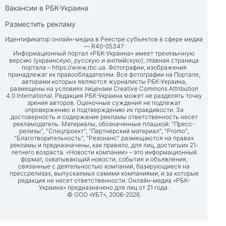
Вакансии в РБК-Украина
Разместить рекламу
Идентификатор онлайн-медиа в Реестре субъектов в сфере медиа
— R40-05347
Информационный портал «РБК-Украина» имеет трехязычную
версию (украинскую, русскую и английскую), главная страница
портала –
https://www.rbc.ua
. Фотографии, изображения
принадлежат их правообладателям. Все фотографии на Портале,
авторами которых являются журналисты РБК-Украина,
размещены на условиях лицензии Creative Commons Attribution
4.0 International. Редакция РБК-Украина может не разделять точку
зрения авторов. Оценочные суждения не подлежат
опровержению и подтверждению их правдивости. За
достоверность и содержание рекламы ответственность несет
рекламодатель. Материалы, обозначенные плашкой: "Пресс-
релизы", "Спецпроект", "Партнерский материал", "Promo",
"Благотворительность", "Резонанс" размещаются на правах
рекламы и предназначены, как правило, для лиц, достигших 21-
летнего возраста. «Новости компании» – это информационный
формат, охватывающий новости, события и объявления,
связанные с деятельностью компаний, базирующиеся на
прессрелизах, выпускаемых самими компаниями, и за которые
редакция не несет ответственности. Онлайн-медиа «РБК-
Украина» предназначено для лиц от 21 года.
© ООО «УБТ», 2006-2026.