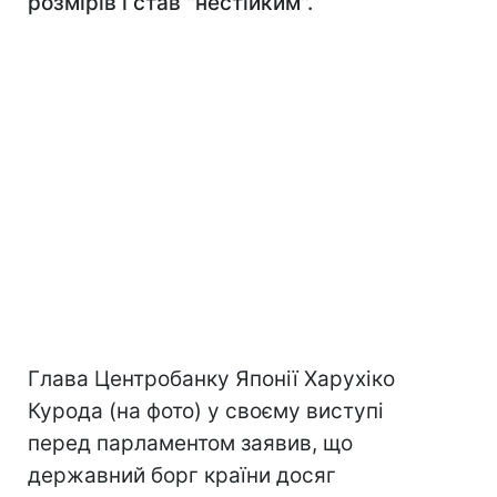
розмірів і став "нестійким".
Глава Центробанку Японії Харухіко
Курода (на фото) у своєму виступі
перед парламентом заявив, що
державний борг країни досяг