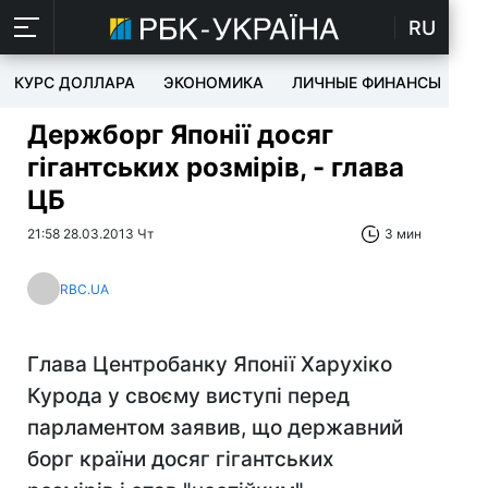
RU
КУРС ДОЛЛАРА
ЭКОНОМИКА
ЛИЧНЫЕ ФИНАНСЫ
T
Держборг Японії досяг
гігантських розмірів, - глава
ЦБ
21:58 28.03.2013 Чт
3 мин
RBC.UA
Глава Центробанку Японії Харухіко
Курода у своєму виступі перед
парламентом заявив, що державний
борг країни досяг гігантських