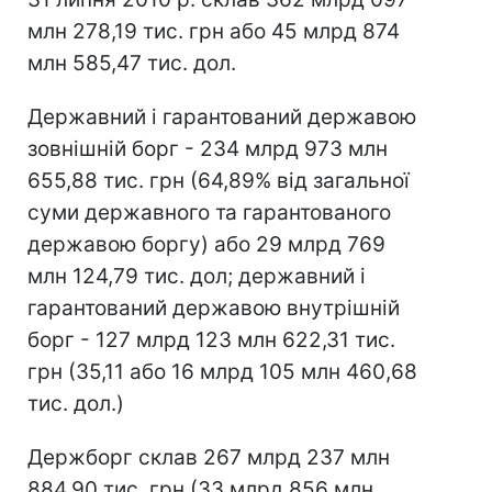
млн 278,19 тис. грн або 45 млрд 874
млн 585,47 тис. дол.
Державний і гарантований державою
зовнішній борг - 234 млрд 973 млн
655,88 тис. грн (64,89% від загальної
суми державного та гарантованого
державою боргу) або 29 млрд 769
млн 124,79 тис. дол; державний і
гарантований державою внутрішній
борг - 127 млрд 123 млн 622,31 тис.
грн (35,11 або 16 млрд 105 млн 460,68
тис. дол.)
Держборг склав 267 млрд 237 млн
884,90 тис. грн (33 млрд 856 млн