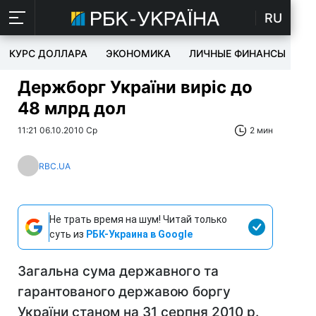
RU
КУРС ДОЛЛАРА
ЭКОНОМИКА
ЛИЧНЫЕ ФИНАНСЫ
T
Держборг України виріс до
48 млрд дол
11:21 06.10.2010 Ср
2 мин
RBC.UA
Не трать время на шум! Читай только
суть из
РБК-Украина в Google
Загальна сума державного та
гарантованого державою боргу
України станом на 31 серпня 2010 р.