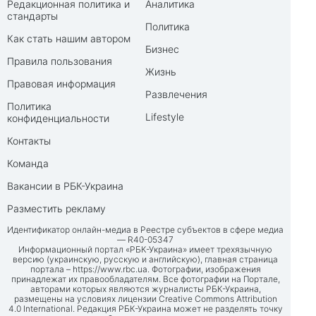
Редакционная политика и
Аналитика
стандарты
Политика
Как стать нашим автором
Бизнес
Правила пользования
Жизнь
Правовая информация
Развлечения
Политика
Lifestyle
конфиденциальности
Контакты
Команда
Вакансии в РБК-Украина
Разместить рекламу
Идентификатор онлайн-медиа в Реестре субъектов в сфере медиа
— R40-05347
Информационный портал «РБК-Украина» имеет трехязычную
версию (украинскую, русскую и английскую), главная страница
портала –
https://www.rbc.ua
. Фотографии, изображения
принадлежат их правообладателям. Все фотографии на Портале,
авторами которых являются журналисты РБК-Украина,
размещены на условиях лицензии Creative Commons Attribution
4.0 International. Редакция РБК-Украина может не разделять точку